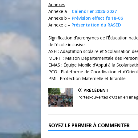
Annexes
Annexe a –
Calendrier 2026-2027
Annexe b –
Prévision effectifs 18-06
Annexe c –
Présentation du RASED
Signification d’acronymes de l’Éducation nati
de l’école inclusive
ASH : Adaptation scolaire et Scolarisation de
MDPH : Maison Départementale des Person
EMAS : Équipe Mobile d’Appui à la Scolarisat
PCO : Plateforme de Coordination et d’Orien
PMI : Protection Maternelle et Infantile
PRÉCÉDENT
Portes-ouvertes d’Ozan en ima
SOYEZ LE PREMIER À COMMENTER