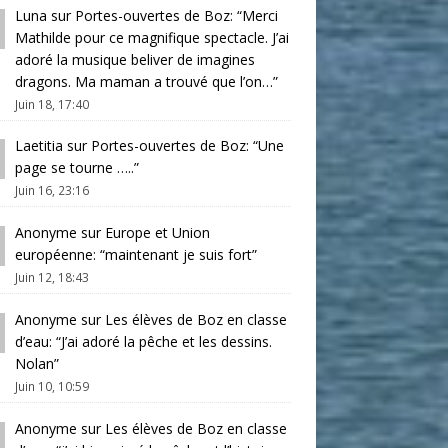
Luna
sur
Portes-ouvertes de Boz
: “
Merci
Mathilde pour ce magnifique spectacle. J’ai
adoré la musique beliver de imagines
dragons. Ma maman a trouvé que l’on…
”
Juin 18, 17:40
Laetitia
sur
Portes-ouvertes de Boz
: “
Une
page se tourne …..
”
Juin 16, 23:16
Anonyme
sur
Europe et Union
européenne
: “
maintenant je suis fort
”
Juin 12, 18:43
Anonyme
sur
Les élèves de Boz en classe
d’eau
: “
J’ai adoré la pêche et les dessins.
Nolan
”
Juin 10, 10:59
Anonyme
sur
Les élèves de Boz en classe