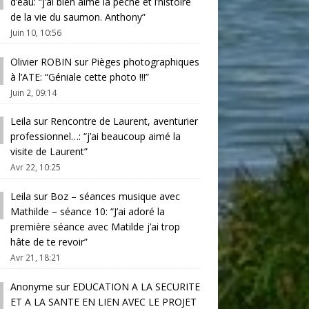
d’eau
: “
j’ai bien aimé la pêche et l’histoire
de la vie du saumon. Anthony
”
Juin 10, 10:56
Olivier ROBIN
sur
Pièges photographiques
à l’ATE
: “
Géniale cette photo !!!
”
Juin 2, 09:14
Leila
sur
Rencontre de Laurent, aventurier
professionnel…
: “
j’ai beaucoup aimé la
visite de Laurent
”
Avr 22, 10:25
Leila
sur
Boz – séances musique avec
Mathilde – séance 10
: “
J’ai adoré la
première séance avec Matilde j’ai trop
hâte de te revoir
”
Avr 21, 18:21
Anonyme
sur
EDUCATION A LA SECURITE
ET A LA SANTE EN LIEN AVEC LE PROJET