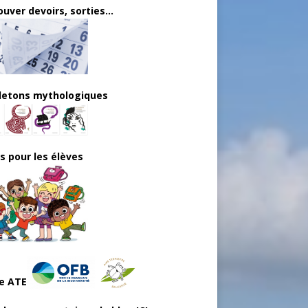
uver devoirs, sorties...
lletons mythologiques
ls pour les élèves
e ATE