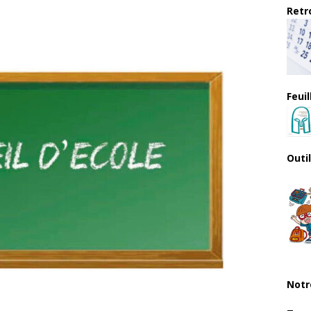
Retro
Feui
Outi
Notr