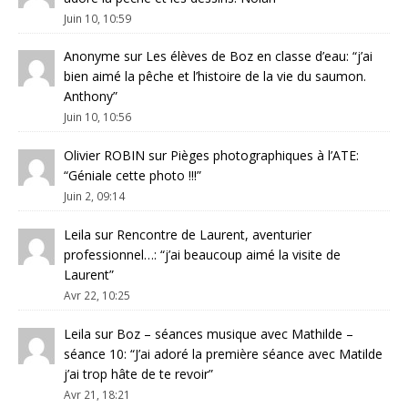
Juin 10, 10:59
Anonyme
sur
Les élèves de Boz en classe d’eau
: “
j’ai
bien aimé la pêche et l’histoire de la vie du saumon.
Anthony
”
Juin 10, 10:56
Olivier ROBIN
sur
Pièges photographiques à l’ATE
:
“
Géniale cette photo !!!
”
Juin 2, 09:14
Leila
sur
Rencontre de Laurent, aventurier
professionnel…
: “
j’ai beaucoup aimé la visite de
Laurent
”
Avr 22, 10:25
Leila
sur
Boz – séances musique avec Mathilde –
séance 10
: “
J’ai adoré la première séance avec Matilde
j’ai trop hâte de te revoir
”
Avr 21, 18:21