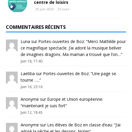
centre de loisirs
29 juin 2026
25 vues
COMMENTAIRES RÉCENTS
Luna
sur
Portes-ouvertes de Boz
: “
Merci Mathilde pour
ce magnifique spectacle. J’ai adoré la musique beliver
de imagines dragons. Ma maman a trouvé que l’on…
”
Juin 18, 17:40
Laetitia
sur
Portes-ouvertes de Boz
: “
Une page se
tourne …..
”
Juin 16, 23:16
Anonyme
sur
Europe et Union européenne
:
“
maintenant je suis fort
”
Juin 12, 18:43
Anonyme
sur
Les élèves de Boz en classe d’eau
: “
J’ai
adoré la pêche et les dessins. Nolan
”