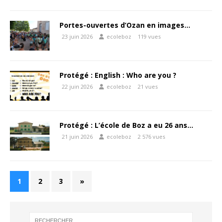
Portes-ouvertes d’Ozan en images…
23 juin 2026
ecoleboz
119 vues
Protégé : English : Who are you ?
22 juin 2026
ecoleboz
21 vues
Protégé : L’école de Boz a eu 26 ans…
21 juin 2026
ecoleboz
2 576 vues
1
2
3
»