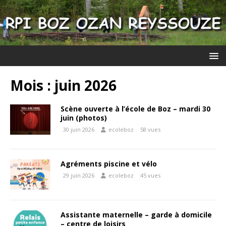
Mois :
juin 2026
Scène ouverte à l’école de Boz – mardi 30
juin (photos)
30 juin 2026
ecoleboz
58 vues
Agréments piscine et vélo
29 juin 2026
ecoleboz
45 vues
Assistante maternelle – garde à domicile
– centre de loisirs