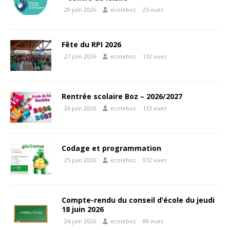
29 juin 2026
ecoleboz
25 vues
Fête du RPI 2026
27 juin 2026
ecoleboz
132 vues
Rentrée scolaire Boz – 2026/2027
26 juin 2026
ecoleboz
133 vues
Codage et programmation
25 juin 2026
ecoleboz
972 vues
Compte-rendu du conseil d’école du jeudi
18 juin 2026
24 juin 2026
ecoleboz
88 vues