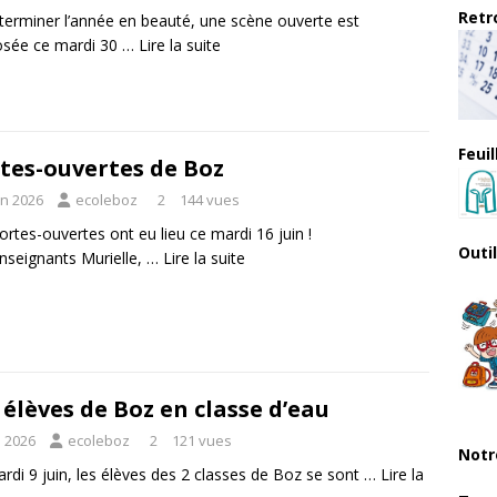
Retro
terminer l’année en beauté, une scène ouverte est
osée ce mardi 30 …
Lire la suite
Feui
tes-ouvertes de Boz
in 2026
ecoleboz
2
144 vues
ortes-ouvertes ont eu lieu ce mardi 16 juin !
Outi
nseignants Murielle, …
Lire la suite
 élèves de Boz en classe d’eau
n 2026
ecoleboz
2
121 vues
Notr
rdi 9 juin, les élèves des 2 classes de Boz se sont …
Lire la