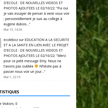
D’ECOLE : DE NOUVELLES VIDEOS ET
PHOTOS AJOUTEES LE 02/10/22
: “
Pui oui
je vais essayer de penser à venir vous voir
; personnellement je suis au college à
eugene dubois…
”
Mar 15, 14:26
ecoleboz
sur
EDUCATION A LA SECURITE
ET A LA SANTE EN LIEN AVEC LE PROJET
D’ECOLE : DE NOUVELLES VIDEOS ET
PHOTOS AJOUTEES LE 02/10/22
: “
Merci
pour ce petit message Emy. Nous ne
t’avons pas oubliée
N’hésite pas à
passer nous voir un jour…
”
Mar 1, 22:10
TISTIQUES
e Visitors:
0