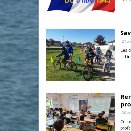
Sav
21 av
Les d
…
Lir
Ren
pro
20 av
Ce lu
profe