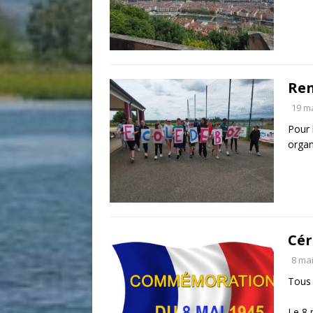
Ren
19 m
Pour 
organ
Cér
8 ma
Tous 
Le 8 