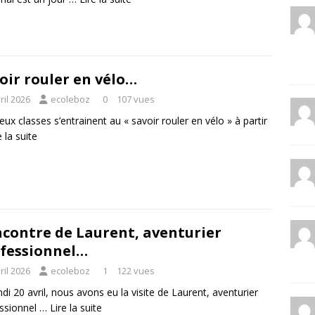
oir rouler en vélo…
ril 2026
ecoleboz
0
107 vues
eux classes s’entrainent au « savoir rouler en vélo » à partir
e la suite
contre de Laurent, aventurier
fessionnel…
ril 2026
ecoleboz
1
122 vues
ndi 20 avril, nous avons eu la visite de Laurent, aventurier
ssionnel …
Lire la suite