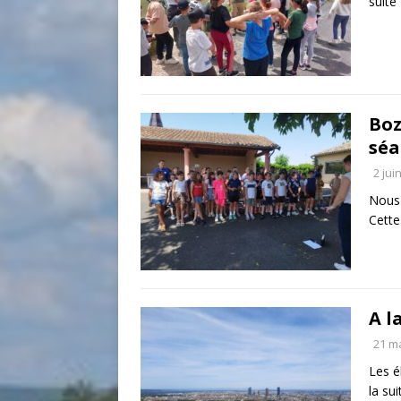
suite
Boz
séa
2 jui
Nous 
Cett
A l
21 m
Les é
la sui