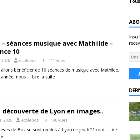
Tous
ABO
Inscr
 – séances musique avec Mathilde –
recev
nce 10
n 2026
ecoleboz
1
411 vues
allons bénéficier de 10 séances de musique avec Mathilde.
e année, nous …
Lire la suite
DER
a découverte de Lyon en images..
ai 2026
ecoleboz
0
190 vues
lèves de Boz se sont rendus à Lyon ce jeudi 21 mai.…
Lire
te