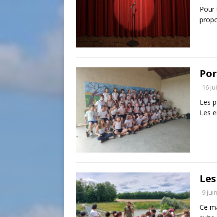
Pour 
prop
Por
16 ju
Les p
Les e
Les
9 jui
Ce ma