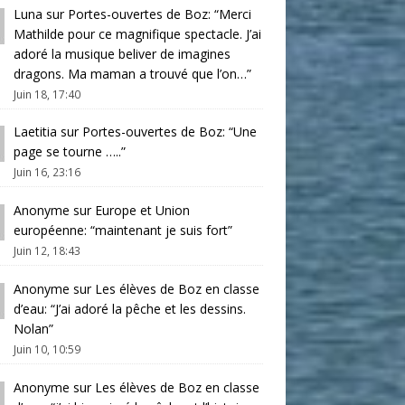
Luna
sur
Portes-ouvertes de Boz
: “
Merci
Mathilde pour ce magnifique spectacle. J’ai
adoré la musique beliver de imagines
dragons. Ma maman a trouvé que l’on…
”
Juin 18, 17:40
Laetitia
sur
Portes-ouvertes de Boz
: “
Une
page se tourne …..
”
Juin 16, 23:16
Anonyme
sur
Europe et Union
européenne
: “
maintenant je suis fort
”
Juin 12, 18:43
Anonyme
sur
Les élèves de Boz en classe
d’eau
: “
J’ai adoré la pêche et les dessins.
Nolan
”
Juin 10, 10:59
Anonyme
sur
Les élèves de Boz en classe