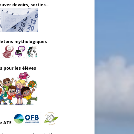
uver devoirs, sorties...
lletons mythologiques
ls pour les élèves
e ATE