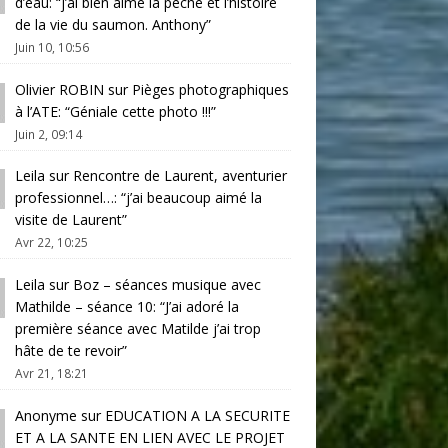
d’eau
: “
j’ai bien aimé la pêche et l’histoire
de la vie du saumon. Anthony
”
Juin 10, 10:56
Olivier ROBIN
sur
Pièges photographiques
à l’ATE
: “
Géniale cette photo !!!
”
Juin 2, 09:14
Leila
sur
Rencontre de Laurent, aventurier
professionnel…
: “
j’ai beaucoup aimé la
visite de Laurent
”
Avr 22, 10:25
Leila
sur
Boz – séances musique avec
Mathilde – séance 10
: “
J’ai adoré la
première séance avec Matilde j’ai trop
hâte de te revoir
”
Avr 21, 18:21
Anonyme
sur
EDUCATION A LA SECURITE
ET A LA SANTE EN LIEN AVEC LE PROJET