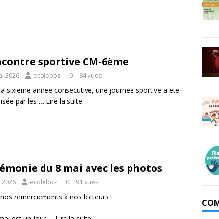
contre sportive CM-6ème
ai 2026
ecoleboz
0
84 vues
la sixième année consécutive, une journée sportive a été
isée par les …
Lire la suite
émonie du 8 mai avec les photos
i 2026
ecoleboz
0
91 vues
nos remerciements à nos lecteurs !
COM
mai est un jour …
Lire la suite