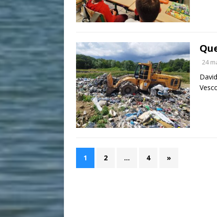
Que
24 m
David
Vesco
1
2
…
4
»