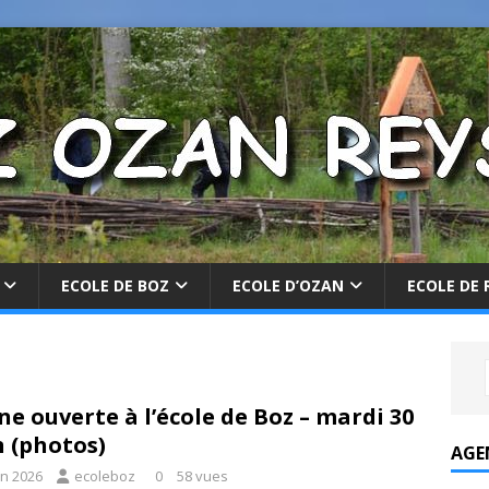
ECOLE DE BOZ
ECOLE D’OZAN
ECOLE DE 
ne ouverte à l’école de Boz – mardi 30
n (photos)
AGE
in 2026
ecoleboz
0
58 vues