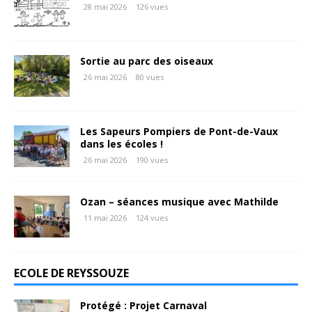
28 mai 2026
126 vues
Sortie au parc des oiseaux
26 mai 2026
80 vues
Les Sapeurs Pompiers de Pont-de-Vaux
dans les écoles !
26 mai 2026
190 vues
Ozan – séances musique avec Mathilde
11 mai 2026
124 vues
ECOLE DE REYSSOUZE
Protégé : Projet Carnaval