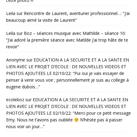
cette photo !!!
”
Leila
sur
Rencontre de Laurent, aventurier professionnel…
: “
j’ai
beaucoup aimé la visite de Laurent
”
Leila
sur
Boz – séances musique avec Mathilde – séance 10
:
“
J’ai adoré la première séance avec Matilde j’ai trop hâte de te
revoir
”
Anonyme
sur
EDUCATION A LA SECURITE ET A LA SANTE EN
LIEN AVEC LE PROJET D’ECOLE : DE NOUVELLES VIDEOS ET
PHOTOS AJOUTEES LE 02/10/22
: “
Pui oui je vais essayer de
penser à venir vous voir ; personnellement je suis au college à
eugene dubois…
”
ecoleboz
sur
EDUCATION A LA SECURITE ET A LA SANTE EN
LIEN AVEC LE PROJET D’ECOLE : DE NOUVELLES VIDEOS ET
PHOTOS AJOUTEES LE 02/10/22
: “
Merci pour ce petit message
Emy. Nous ne t’avons pas oubliée
N’hésite pas à passer
nous voir un jour…
”