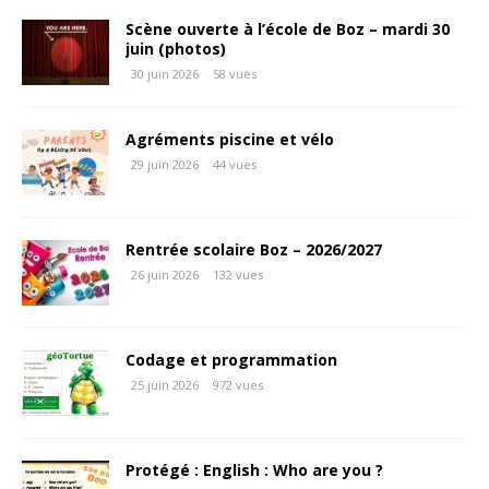
Scène ouverte à l’école de Boz – mardi 30
juin (photos)
30 juin 2026
58 vues
Agréments piscine et vélo
29 juin 2026
44 vues
Rentrée scolaire Boz – 2026/2027
26 juin 2026
132 vues
Codage et programmation
25 juin 2026
972 vues
Protégé : English : Who are you ?