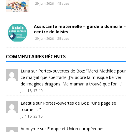
29 juin 2026
45 vues
Assistante maternelle – garde à domicile –
centre de loisirs
29 juin 2026
25 vues
COMMENTAIRES RÉCENTS
Luna
sur
Portes-ouvertes de Boz
: “
Merci Mathilde pour
ce magnifique spectacle. J’ai adoré la musique beliver
de imagines dragons. Ma maman a trouvé que l’on…
”
Juin 18, 17:40
Laetitia
sur
Portes-ouvertes de Boz
: “
Une page se
tourne …..
”
Juin 16, 23:16
Anonyme
sur
Europe et Union européenne
: