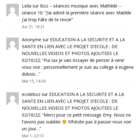
Leila
sur
Boz – séances musique avec Mathilde –
séance 10
: “
J’ai adoré la première séance avec Matilde
j’ai trop hâte de te revoir
”
Avr 21, 18:21
Anonyme
sur
EDUCATION A LA SECURITE ET A LA
SANTE EN LIEN AVEC LE PROJET D’ECOLE : DE
NOUVELLES VIDEOS ET PHOTOS AJOUTEES LE
02/10/22
: “
Pui oui je vais essayer de penser à venir
vous voir ; personnellement je suis au college à eugene
dubois…
”
Mar 15, 14:26
ecoleboz
sur
EDUCATION A LA SECURITE ET A LA
SANTE EN LIEN AVEC LE PROJET D’ECOLE : DE
NOUVELLES VIDEOS ET PHOTOS AJOUTEES LE
02/10/22
: “
Merci pour ce petit message Emy. Nous ne
t’avons pas oubliée
N’hésite pas à passer nous voir
un jour…
”
Mar 1, 22:10