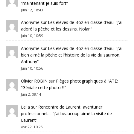
“
maintenant je suis fort
”
Juin 12, 18:43
Anonyme
sur
Les élèves de Boz en classe d’eau
: “
J’ai
adoré la pêche et les dessins. Nolan
”
Juin 10, 10:59
Anonyme
sur
Les élèves de Boz en classe d’eau
: “
j’ai
bien aimé la pêche et l’histoire de la vie du saumon.
Anthony
”
Juin 10, 10:56
Olivier ROBIN
sur
Pièges photographiques à l’ATE
:
“
Géniale cette photo !!!
”
Juin 2, 09:14
Leila
sur
Rencontre de Laurent, aventurier
professionnel…
: “
j’ai beaucoup aimé la visite de
Laurent
”
Avr 22, 10:25