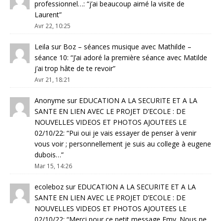
professionnel…
: “
j’ai beaucoup aimé la visite de
Laurent
”
Avr 22, 10:25
Leila
sur
Boz – séances musique avec Mathilde –
séance 10
: “
J’ai adoré la première séance avec Matilde
j’ai trop hâte de te revoir
”
Avr 21, 18:21
Anonyme
sur
EDUCATION A LA SECURITE ET A LA
SANTE EN LIEN AVEC LE PROJET D’ECOLE : DE
NOUVELLES VIDEOS ET PHOTOS AJOUTEES LE
02/10/22
: “
Pui oui je vais essayer de penser à venir
vous voir ; personnellement je suis au college à eugene
dubois…
”
Mar 15, 14:26
ecoleboz
sur
EDUCATION A LA SECURITE ET A LA
SANTE EN LIEN AVEC LE PROJET D’ECOLE : DE
NOUVELLES VIDEOS ET PHOTOS AJOUTEES LE
02/10/22
: “
Merci pour ce petit message Emy. Nous ne