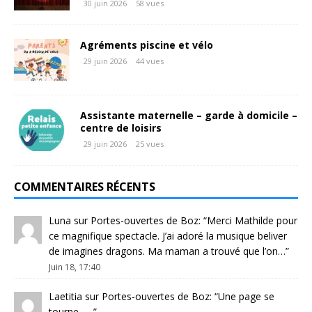
30 juin 2026
58 vues
Agréments piscine et vélo
29 juin 2026
44 vues
Assistante maternelle – garde à domicile –
centre de loisirs
29 juin 2026
25 vues
COMMENTAIRES RÉCENTS
Luna
sur
Portes-ouvertes de Boz
: “
Merci Mathilde pour
ce magnifique spectacle. J’ai adoré la musique beliver
de imagines dragons. Ma maman a trouvé que l’on…
”
Juin 18, 17:40
Laetitia
sur
Portes-ouvertes de Boz
: “
Une page se
tourne …..
”