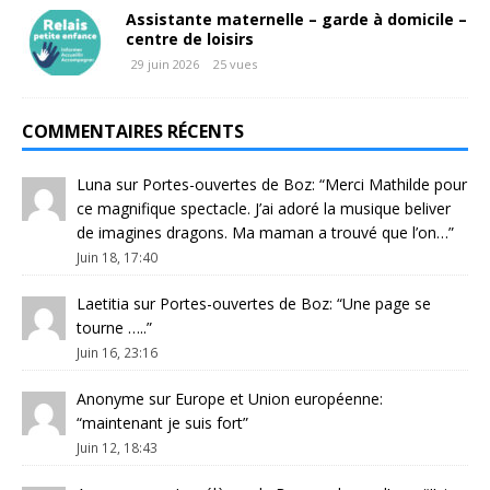
Assistante maternelle – garde à domicile –
centre de loisirs
29 juin 2026
25 vues
COMMENTAIRES RÉCENTS
Luna
sur
Portes-ouvertes de Boz
: “
Merci Mathilde pour
ce magnifique spectacle. J’ai adoré la musique beliver
de imagines dragons. Ma maman a trouvé que l’on…
”
Juin 18, 17:40
Laetitia
sur
Portes-ouvertes de Boz
: “
Une page se
tourne …..
”
Juin 16, 23:16
Anonyme
sur
Europe et Union européenne
:
“
maintenant je suis fort
”
Juin 12, 18:43