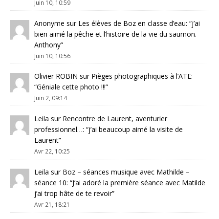
Juin 10, 10:59
Anonyme
sur
Les élèves de Boz en classe d’eau
: “
j’ai
bien aimé la pêche et l’histoire de la vie du saumon.
Anthony
”
Juin 10, 10:56
Olivier ROBIN
sur
Pièges photographiques à l’ATE
:
“
Géniale cette photo !!!
”
Juin 2, 09:14
Leila
sur
Rencontre de Laurent, aventurier
professionnel…
: “
j’ai beaucoup aimé la visite de
Laurent
”
Avr 22, 10:25
Leila
sur
Boz – séances musique avec Mathilde –
séance 10
: “
J’ai adoré la première séance avec Matilde
j’ai trop hâte de te revoir
”
Avr 21, 18:21