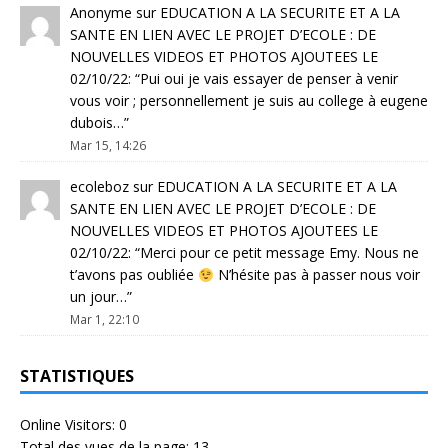
Anonyme
sur
EDUCATION A LA SECURITE ET A LA
SANTE EN LIEN AVEC LE PROJET D’ECOLE : DE
NOUVELLES VIDEOS ET PHOTOS AJOUTEES LE
02/10/22
: “
Pui oui je vais essayer de penser à venir
vous voir ; personnellement je suis au college à eugene
dubois…
”
Mar 15, 14:26
ecoleboz
sur
EDUCATION A LA SECURITE ET A LA
SANTE EN LIEN AVEC LE PROJET D’ECOLE : DE
NOUVELLES VIDEOS ET PHOTOS AJOUTEES LE
02/10/22
: “
Merci pour ce petit message Emy. Nous ne
t’avons pas oubliée
N’hésite pas à passer nous voir
un jour…
”
Mar 1, 22:10
STATISTIQUES
Online Visitors:
0
Total des vues de la page:
13