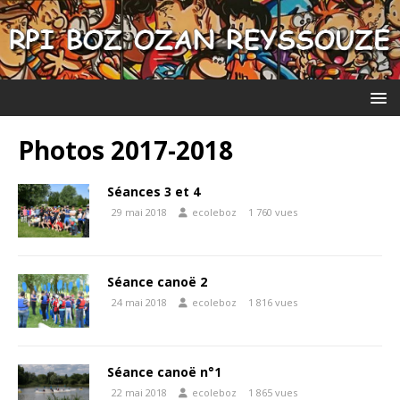
Photos 2017-2018
Séances 3 et 4
29 mai 2018
ecoleboz
1 760 vues
Séance canoë 2
24 mai 2018
ecoleboz
1 816 vues
Séance canoë n°1
22 mai 2018
ecoleboz
1 865 vues