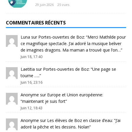
29 juin 2026
25 vues
COMMENTAIRES RÉCENTS
Luna
sur
Portes-ouvertes de Boz
: “
Merci Mathilde pour
ce magnifique spectacle. J’ai adoré la musique beliver
de imagines dragons. Ma maman a trouvé que l’on…
”
Juin 18, 17:40
Laetitia
sur
Portes-ouvertes de Boz
: “
Une page se
tourne …..
”
Juin 16, 23:16
Anonyme
sur
Europe et Union européenne
:
“
maintenant je suis fort
”
Juin 12, 18:43
Anonyme
sur
Les élèves de Boz en classe d’eau
: “
J’ai
adoré la pêche et les dessins. Nolan
”