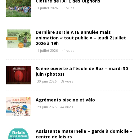
Clôture de l’ATE des Oignons
3 juillet 2026
83 vues
Dernière sortie ATE annulée mais
animation « tout public » – jeudi 2 juillet
2026 à 19h
1 juillet 2026
44 vues
Scène ouverte à l’école de Boz – mardi 30
juin (photos)
30 juin 2026
58 vues
Agréments piscine et vélo
29 juin 2026
44 vues
Assistante maternelle – garde à domicile –
centre de loisirs