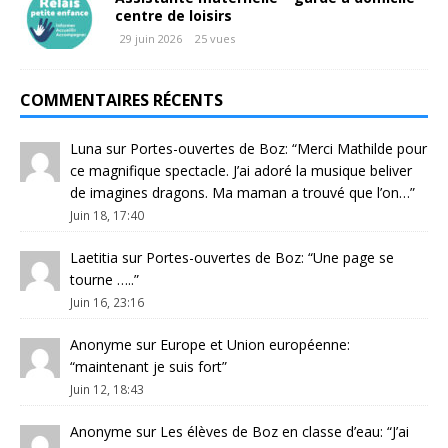
centre de loisirs
29 juin 2026
25 vues
COMMENTAIRES RÉCENTS
Luna
sur
Portes-ouvertes de Boz
: “
Merci Mathilde pour
ce magnifique spectacle. J’ai adoré la musique beliver
de imagines dragons. Ma maman a trouvé que l’on…
”
Juin 18, 17:40
Laetitia
sur
Portes-ouvertes de Boz
: “
Une page se
tourne …..
”
Juin 16, 23:16
Anonyme
sur
Europe et Union européenne
:
“
maintenant je suis fort
”
Juin 12, 18:43
Anonyme
sur
Les élèves de Boz en classe d’eau
: “
J’ai