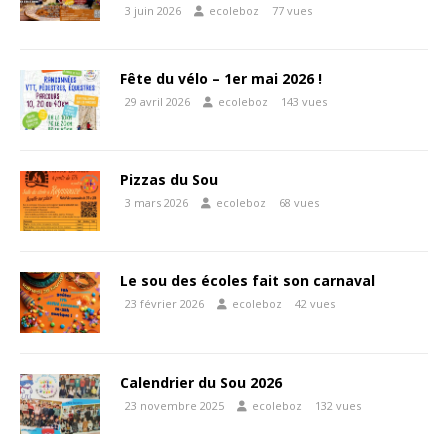
3 juin 2026
ecoleboz
77 vues
Fête du vélo – 1er mai 2026 !
29 avril 2026
ecoleboz
143 vues
Pizzas du Sou
3 mars 2026
ecoleboz
68 vues
Le sou des écoles fait son carnaval
23 février 2026
ecoleboz
42 vues
Calendrier du Sou 2026
23 novembre 2025
ecoleboz
132 vues