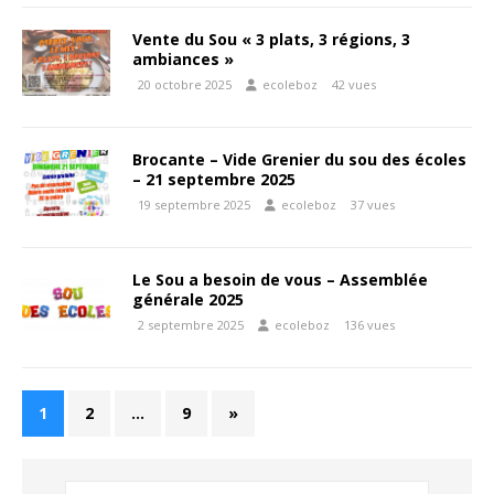
Vente du Sou « 3 plats, 3 régions, 3
ambiances »
20 octobre 2025
ecoleboz
42 vues
Brocante – Vide Grenier du sou des écoles
– 21 septembre 2025
19 septembre 2025
ecoleboz
37 vues
Le Sou a besoin de vous – Assemblée
générale 2025
2 septembre 2025
ecoleboz
136 vues
1
2
…
9
»