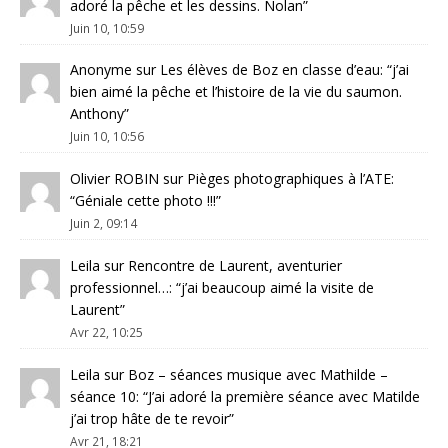
adoré la pêche et les dessins. Nolan
”
Juin 10, 10:59
Anonyme
sur
Les élèves de Boz en classe d’eau
: “
j’ai
bien aimé la pêche et l’histoire de la vie du saumon.
Anthony
”
Juin 10, 10:56
Olivier ROBIN
sur
Pièges photographiques à l’ATE
:
“
Géniale cette photo !!!
”
Juin 2, 09:14
Leila
sur
Rencontre de Laurent, aventurier
professionnel…
: “
j’ai beaucoup aimé la visite de
Laurent
”
Avr 22, 10:25
Leila
sur
Boz – séances musique avec Mathilde –
séance 10
: “
J’ai adoré la première séance avec Matilde
j’ai trop hâte de te revoir
”
Avr 21, 18:21