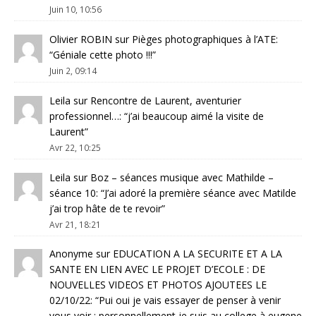
Juin 10, 10:56
Olivier ROBIN
sur
Pièges photographiques à l’ATE
:
“
Géniale cette photo !!!
”
Juin 2, 09:14
Leila
sur
Rencontre de Laurent, aventurier
professionnel…
: “
j’ai beaucoup aimé la visite de
Laurent
”
Avr 22, 10:25
Leila
sur
Boz – séances musique avec Mathilde –
séance 10
: “
J’ai adoré la première séance avec Matilde
j’ai trop hâte de te revoir
”
Avr 21, 18:21
Anonyme
sur
EDUCATION A LA SECURITE ET A LA
SANTE EN LIEN AVEC LE PROJET D’ECOLE : DE
NOUVELLES VIDEOS ET PHOTOS AJOUTEES LE
02/10/22
: “
Pui oui je vais essayer de penser à venir
vous voir ; personnellement je suis au college à eugene