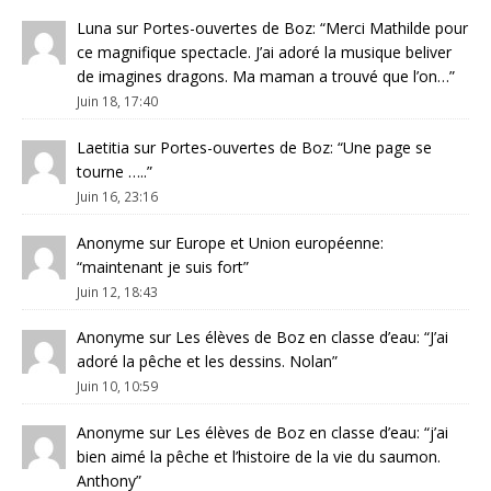
Luna
sur
Portes-ouvertes de Boz
: “
Merci Mathilde pour
ce magnifique spectacle. J’ai adoré la musique beliver
de imagines dragons. Ma maman a trouvé que l’on…
”
Juin 18, 17:40
Laetitia
sur
Portes-ouvertes de Boz
: “
Une page se
tourne …..
”
Juin 16, 23:16
Anonyme
sur
Europe et Union européenne
:
“
maintenant je suis fort
”
Juin 12, 18:43
Anonyme
sur
Les élèves de Boz en classe d’eau
: “
J’ai
adoré la pêche et les dessins. Nolan
”
Juin 10, 10:59
Anonyme
sur
Les élèves de Boz en classe d’eau
: “
j’ai
bien aimé la pêche et l’histoire de la vie du saumon.
Anthony
”