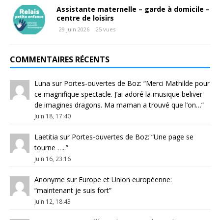
Assistante maternelle – garde à domicile –
centre de loisirs
29 juin 2026
25 vues
COMMENTAIRES RÉCENTS
Luna
sur
Portes-ouvertes de Boz
: “
Merci Mathilde pour
ce magnifique spectacle. J’ai adoré la musique beliver
de imagines dragons. Ma maman a trouvé que l’on…
”
Juin 18, 17:40
Laetitia
sur
Portes-ouvertes de Boz
: “
Une page se
tourne …..
”
Juin 16, 23:16
Anonyme
sur
Europe et Union européenne
:
“
maintenant je suis fort
”
Juin 12, 18:43