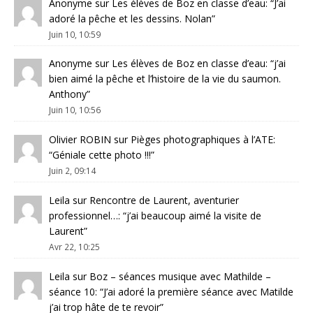
Anonyme
sur
Les élèves de Boz en classe d’eau
: “
J’ai
adoré la pêche et les dessins. Nolan
”
Juin 10, 10:59
Anonyme
sur
Les élèves de Boz en classe d’eau
: “
j’ai
bien aimé la pêche et l’histoire de la vie du saumon.
Anthony
”
Juin 10, 10:56
Olivier ROBIN
sur
Pièges photographiques à l’ATE
:
“
Géniale cette photo !!!
”
Juin 2, 09:14
Leila
sur
Rencontre de Laurent, aventurier
professionnel…
: “
j’ai beaucoup aimé la visite de
Laurent
”
Avr 22, 10:25
Leila
sur
Boz – séances musique avec Mathilde –
séance 10
: “
J’ai adoré la première séance avec Matilde
j’ai trop hâte de te revoir
”