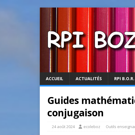
ACCUEIL
ACTUALITÉS
RPI B.O.R.
Guides mathémati
conjugaison
24 août 2024
ecoleboz
Outils enseigna