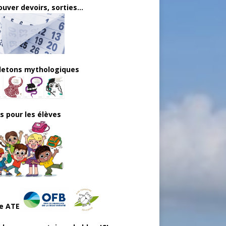
uver devoirs, sorties...
lletons mythologiques
ls pour les élèves
e ATE