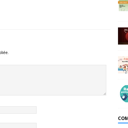
liée.
COM