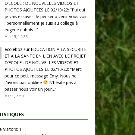
D’ECOLE : DE NOUVELLES VIDEOS ET
PHOTOS AJOUTEES LE 02/10/22
: “
Pui oui
je vais essayer de penser à venir vous voir
; personnellement je suis au college à
eugene dubois…
”
Mar 15, 14:26
ecoleboz
sur
EDUCATION A LA SECURITE
ET A LA SANTE EN LIEN AVEC LE PROJET
D’ECOLE : DE NOUVELLES VIDEOS ET
PHOTOS AJOUTEES LE 02/10/22
: “
Merci
pour ce petit message Emy. Nous ne
t’avons pas oubliée
N’hésite pas à
passer nous voir un jour…
”
Mar 1, 22:10
TISTIQUES
e Visitors:
1