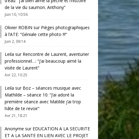
d’eau
: “
j’ai bien aimé la pêche et l’histoire
de la vie du saumon. Anthony
”
Juin 10, 10:56
Olivier ROBIN
sur
Pièges photographiques
à l’ATE
: “
Géniale cette photo !!!
”
Juin 2, 09:14
Leila
sur
Rencontre de Laurent, aventurier
professionnel…
: “
j’ai beaucoup aimé la
visite de Laurent
”
Avr 22, 10:25
Leila
sur
Boz – séances musique avec
Mathilde – séance 10
: “
J’ai adoré la
première séance avec Matilde j’ai trop
hâte de te revoir
”
Avr 21, 18:21
Anonyme
sur
EDUCATION A LA SECURITE
ET A LA SANTE EN LIEN AVEC LE PROJET