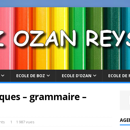
ECOLE DE BOZ
ECOLE D’OZAN
ECOLE DE 
ques – grammaire –
AGE
nts
1
1 987 vues