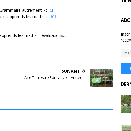
Tous
 Grammaire autrement » :
ICI
 « J’apprends les maths » :
ICI
ABO
Inscr
 J’apprends les maths + évaluations…
recev
SUIVANT
Aire Terrestre Éducative – Année 4
DER