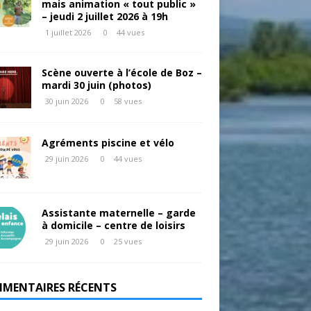
mais animation « tout public »
– jeudi 2 juillet 2026 à 19h
1 juillet 2026
0
44 vues
Scène ouverte à l’école de Boz –
mardi 30 juin (photos)
30 juin 2026
0
58 vues
Agréments piscine et vélo
29 juin 2026
0
44 vues
Assistante maternelle – garde
à domicile – centre de loisirs
29 juin 2026
0
25 vues
MENTAIRES RÉCENTS