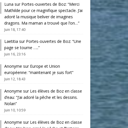
Luna
sur
Portes-ouvertes de Boz
: “
Merci
Mathilde pour ce magnifique spectacle. J’ai
adoré la musique beliver de imagines
dragons. Ma maman a trouvé que l’on…
”
Juin 18, 17:40
Laetitia
sur
Portes-ouvertes de Boz
: “
Une
page se tourne …..
”
Juin 16, 23:16
Anonyme
sur
Europe et Union
européenne
: “
maintenant je suis fort
”
Juin 12, 18:43
Anonyme
sur
Les élèves de Boz en classe
d’eau
: “
J’ai adoré la pêche et les dessins.
Nolan
”
Juin 10, 10:59
Anonyme
sur
Les élèves de Boz en classe