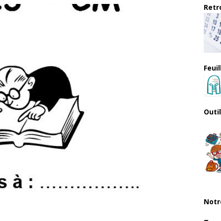
Retro
Feui
Outi
Notr