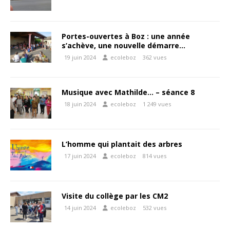
Portes-ouvertes à Boz : une année
s’achève, une nouvelle démarre…
19 juin 2024
ecoleboz
362 vues
Musique avec Mathilde… – séance 8
18 juin 2024
ecoleboz
1 249 vues
L’homme qui plantait des arbres
17 juin 2024
ecoleboz
814 vues
Visite du collège par les CM2
14 juin 2024
ecoleboz
532 vues