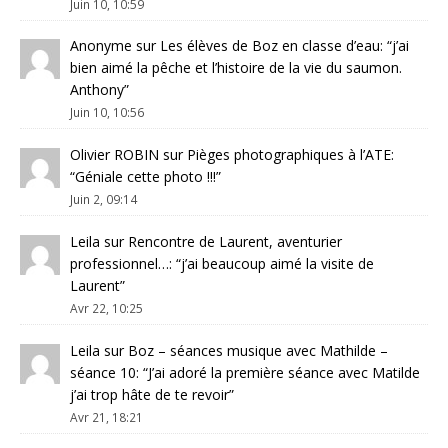
Juin 10, 10:59
Anonyme
sur
Les élèves de Boz en classe d’eau
: “
j’ai
bien aimé la pêche et l’histoire de la vie du saumon.
Anthony
”
Juin 10, 10:56
Olivier ROBIN
sur
Pièges photographiques à l’ATE
:
“
Géniale cette photo !!!
”
Juin 2, 09:14
Leila
sur
Rencontre de Laurent, aventurier
professionnel…
: “
j’ai beaucoup aimé la visite de
Laurent
”
Avr 22, 10:25
Leila
sur
Boz – séances musique avec Mathilde –
séance 10
: “
J’ai adoré la première séance avec Matilde
j’ai trop hâte de te revoir
”
Avr 21, 18:21