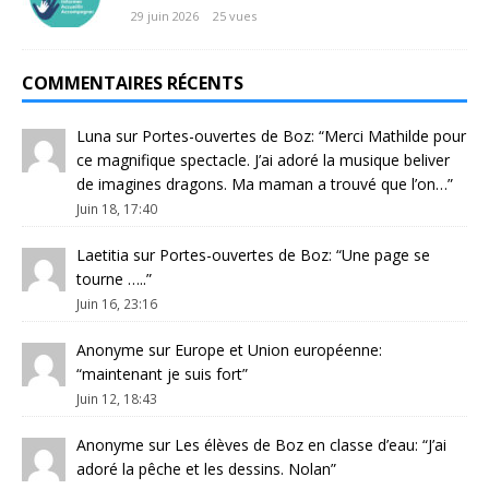
29 juin 2026
25 vues
COMMENTAIRES RÉCENTS
Luna
sur
Portes-ouvertes de Boz
: “
Merci Mathilde pour
ce magnifique spectacle. J’ai adoré la musique beliver
de imagines dragons. Ma maman a trouvé que l’on…
”
Juin 18, 17:40
Laetitia
sur
Portes-ouvertes de Boz
: “
Une page se
tourne …..
”
Juin 16, 23:16
Anonyme
sur
Europe et Union européenne
:
“
maintenant je suis fort
”
Juin 12, 18:43
Anonyme
sur
Les élèves de Boz en classe d’eau
: “
J’ai
adoré la pêche et les dessins. Nolan
”