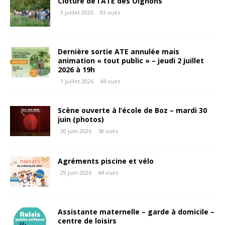
Clôture de l’ATE des Oignons
3 juillet 2026
83 vues
Dernière sortie ATE annulée mais
animation « tout public » – jeudi 2 juillet
2026 à 19h
1 juillet 2026
44 vues
Scène ouverte à l’école de Boz – mardi 30
juin (photos)
30 juin 2026
58 vues
Agréments piscine et vélo
29 juin 2026
44 vues
Assistante maternelle – garde à domicile –
centre de loisirs