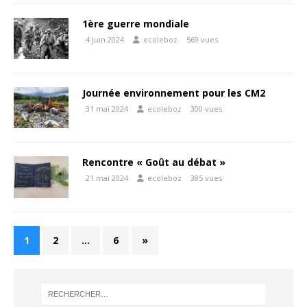
1ère guerre mondiale
4 juin 2024
ecoleboz
569 vues
Journée environnement pour les CM2
31 mai 2024
ecoleboz
300 vues
Rencontre « Goût au débat »
21 mai 2024
ecoleboz
385 vues
1
2
…
6
»