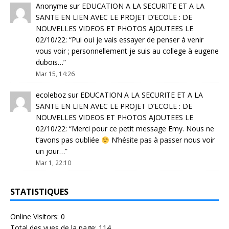
Anonyme
sur
EDUCATION A LA SECURITE ET A LA
SANTE EN LIEN AVEC LE PROJET D’ECOLE : DE
NOUVELLES VIDEOS ET PHOTOS AJOUTEES LE
02/10/22
: “
Pui oui je vais essayer de penser à venir
vous voir ; personnellement je suis au college à eugene
dubois…
”
Mar 15, 14:26
ecoleboz
sur
EDUCATION A LA SECURITE ET A LA
SANTE EN LIEN AVEC LE PROJET D’ECOLE : DE
NOUVELLES VIDEOS ET PHOTOS AJOUTEES LE
02/10/22
: “
Merci pour ce petit message Emy. Nous ne
t’avons pas oubliée
N’hésite pas à passer nous voir
un jour…
”
Mar 1, 22:10
STATISTIQUES
Online Visitors:
0
Total des vues de la page:
114