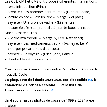
Les CE2, CM1 et CM2 ont proposé différentes interventions :
– texte introduction (Erine)
– saynète « Les pommes sont mûres » (Luna et Léane)
– lecture épicée « C’est un livre » (Margaux et Jade)
– saynète « Une drôle de vache » (Léane, Lila)
– lecture épicée « La grenouille à grande bouche » (Lison,
Mahé, Ambre et Léo …)
– « Mario m’a mordu » (Margaux, Léo, Nathanaël)
– saynète « Les médicaments beurk » (Ashley et Leila)
– « Ce que je n’ai jamais dit » (Lucas)
– saynète « Le voyage » (Erine, Jade, Camille)
– chant « Lily » (tous ensemble)
Chaque nouvel élève a pu rencontrer Murielle et découvrir la
nouvelle école !
La plaquette de l’école 2024-2025 est disponible
ICI
, le
calendrier de l’année scolaire
ICI
et la
liste de
fournitures
pour la rentrée
LA
Un diaporama des photos de classe de 1999 à 2024 a été
projeté.