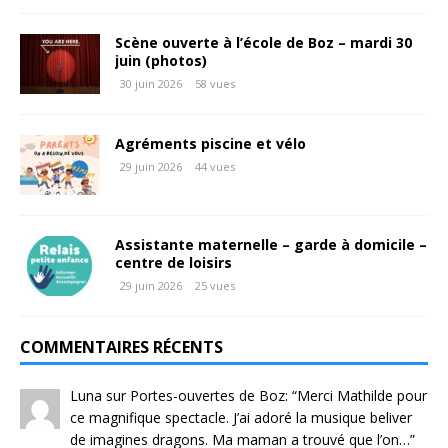
Scène ouverte à l’école de Boz – mardi 30
juin (photos)
30 juin 2026
58 vues
Agréments piscine et vélo
29 juin 2026
44 vues
Assistante maternelle – garde à domicile –
centre de loisirs
29 juin 2026
25 vues
COMMENTAIRES RÉCENTS
Luna
sur
Portes-ouvertes de Boz
: “
Merci Mathilde pour
ce magnifique spectacle. J’ai adoré la musique beliver
de imagines dragons. Ma maman a trouvé que l’on…
”