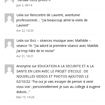
Juin 2, 09:14
Leila
sur
Rencontre de Laurent, aventurier
professionnel…
: “
j’ai beaucoup aimé la visite de
Laurent
”
Avr 22, 10:25
Leila
sur
Boz – séances musique avec Mathilde –
séance 10
: “
J’ai adoré la première séance avec Matilde
j’ai trop hâte de te revoir
”
Avr 21, 18:21
Anonyme
sur
EDUCATION A LA SECURITE ET A LA
SANTE EN LIEN AVEC LE PROJET D’ECOLE : DE
NOUVELLES VIDEOS ET PHOTOS AJOUTEES LE
02/10/22
: “
Pui oui je vais essayer de penser à venir
vous voir ; personnellement je suis au college à eugene
dubois…
”
Mar 15, 14:26