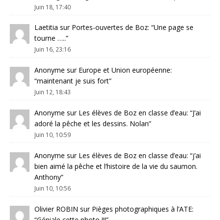
Juin 18, 17:40
Laetitia
sur
Portes-ouvertes de Boz
: “
Une page se
tourne …..
”
Juin 16, 23:16
Anonyme
sur
Europe et Union européenne
:
“
maintenant je suis fort
”
Juin 12, 18:43
Anonyme
sur
Les élèves de Boz en classe d’eau
: “
J’ai
adoré la pêche et les dessins. Nolan
”
Juin 10, 10:59
Anonyme
sur
Les élèves de Boz en classe d’eau
: “
j’ai
bien aimé la pêche et l’histoire de la vie du saumon.
Anthony
”
Juin 10, 10:56
Olivier ROBIN
sur
Pièges photographiques à l’ATE
:
“
Géniale cette photo !!!
”