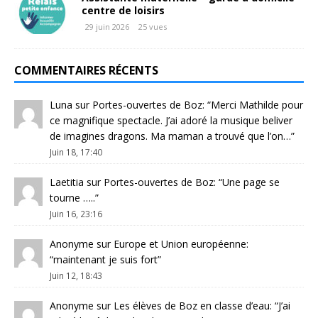
centre de loisirs
29 juin 2026
25 vues
COMMENTAIRES RÉCENTS
Luna
sur
Portes-ouvertes de Boz
: “
Merci Mathilde pour
ce magnifique spectacle. J’ai adoré la musique beliver
de imagines dragons. Ma maman a trouvé que l’on…
”
Juin 18, 17:40
Laetitia
sur
Portes-ouvertes de Boz
: “
Une page se
tourne …..
”
Juin 16, 23:16
Anonyme
sur
Europe et Union européenne
:
“
maintenant je suis fort
”
Juin 12, 18:43
Anonyme
sur
Les élèves de Boz en classe d’eau
: “
J’ai