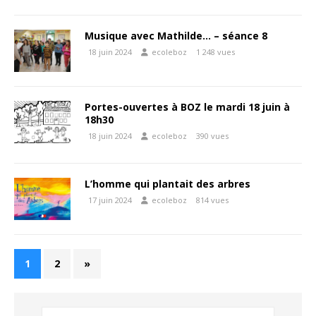
Musique avec Mathilde… – séance 8
18 juin 2024
ecoleboz
1 248 vues
Portes-ouvertes à BOZ le mardi 18 juin à
18h30
18 juin 2024
ecoleboz
390 vues
L’homme qui plantait des arbres
17 juin 2024
ecoleboz
814 vues
1
2
»