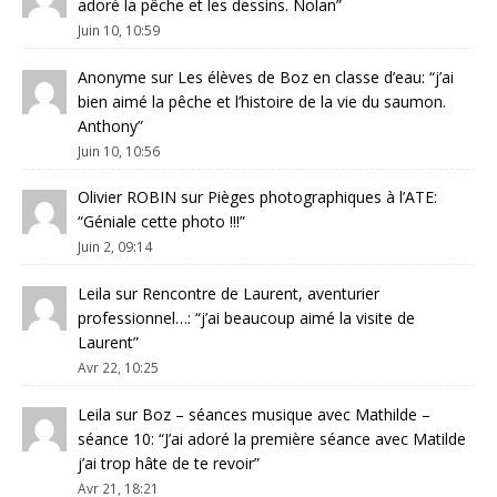
adoré la pêche et les dessins. Nolan
”
Juin 10, 10:59
Anonyme
sur
Les élèves de Boz en classe d’eau
: “
j’ai
bien aimé la pêche et l’histoire de la vie du saumon.
Anthony
”
Juin 10, 10:56
Olivier ROBIN
sur
Pièges photographiques à l’ATE
:
“
Géniale cette photo !!!
”
Juin 2, 09:14
Leila
sur
Rencontre de Laurent, aventurier
professionnel…
: “
j’ai beaucoup aimé la visite de
Laurent
”
Avr 22, 10:25
Leila
sur
Boz – séances musique avec Mathilde –
séance 10
: “
J’ai adoré la première séance avec Matilde
j’ai trop hâte de te revoir
”
Avr 21, 18:21