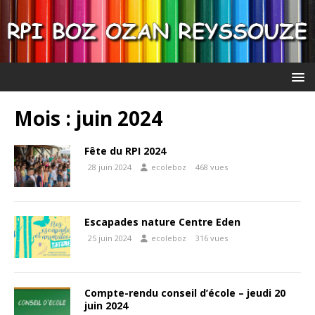
Mois :
juin 2024
Fête du RPI 2024
28 juin 2024
ecoleboz
468 vues
Escapades nature Centre Eden
25 juin 2024
ecoleboz
316 vues
Compte-rendu conseil d’école – jeudi 20
juin 2024