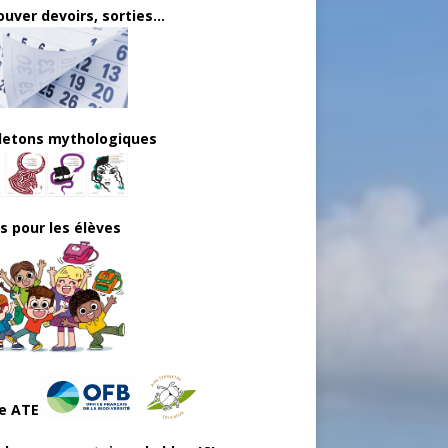
uver devoirs, sorties...
lletons mythologiques
ls pour les élèves
e ATE