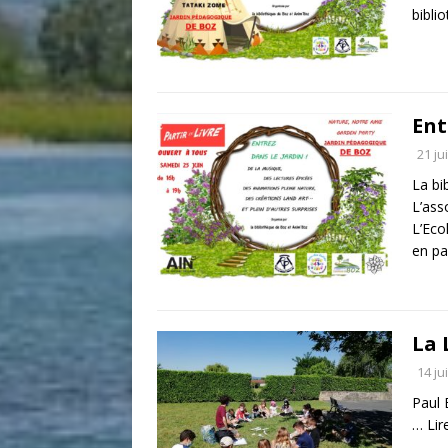
bibli
Ent
21 ju
La bi
L’ass
L’Eco
en pa
La 
14 ju
Paul 
…
Lir