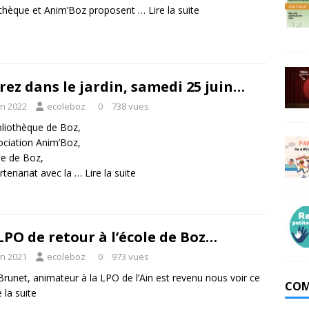
othèque et Anim’Boz proposent …
Lire la suite
rez dans le jardin, samedi 25 juin…
in 2022
ecoleboz
0
738 vues
bliothèque de Boz,
ociation Anim’Boz,
le de Boz,
rtenariat avec la …
Lire la suite
LPO de retour à l’école de Boz…
in 2021
ecoleboz
0
973 vues
Brunet, animateur à la LPO de l’Ain est revenu nous voir ce
COM
e la suite