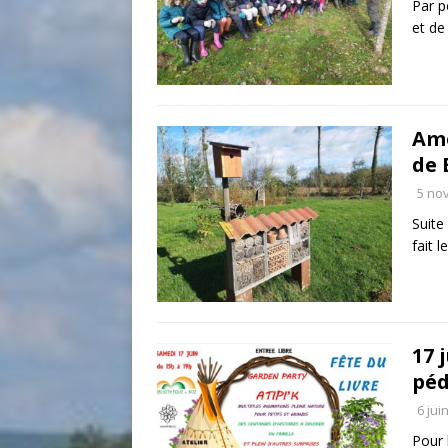
Par p
et de
Amé
de 
5 no
Suite
fait 
17 
péd
6 jui
Pour 