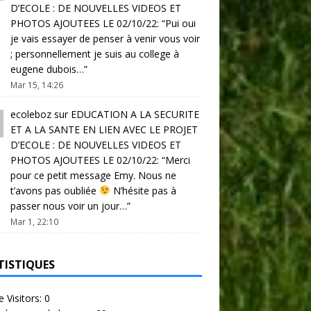
D’ECOLE : DE NOUVELLES VIDEOS ET
PHOTOS AJOUTEES LE 02/10/22
: “
Pui oui
je vais essayer de penser à venir vous voir
; personnellement je suis au college à
eugene dubois…
”
Mar 15, 14:26
ecoleboz
sur
EDUCATION A LA SECURITE
ET A LA SANTE EN LIEN AVEC LE PROJET
D’ECOLE : DE NOUVELLES VIDEOS ET
PHOTOS AJOUTEES LE 02/10/22
: “
Merci
pour ce petit message Emy. Nous ne
t’avons pas oubliée
N’hésite pas à
passer nous voir un jour…
”
Mar 1, 22:10
TISTIQUES
e Visitors:
0