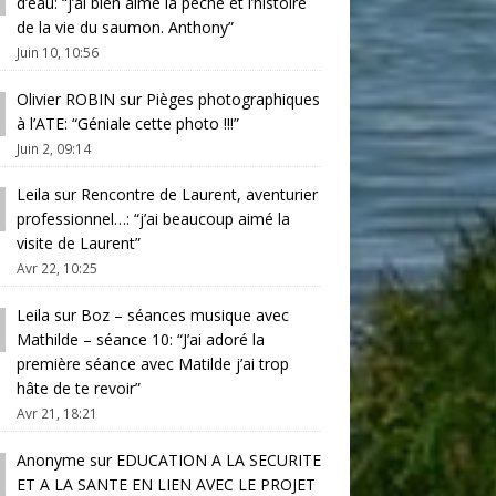
d’eau
: “
j’ai bien aimé la pêche et l’histoire
de la vie du saumon. Anthony
”
Juin 10, 10:56
Olivier ROBIN
sur
Pièges photographiques
à l’ATE
: “
Géniale cette photo !!!
”
Juin 2, 09:14
Leila
sur
Rencontre de Laurent, aventurier
professionnel…
: “
j’ai beaucoup aimé la
visite de Laurent
”
Avr 22, 10:25
Leila
sur
Boz – séances musique avec
Mathilde – séance 10
: “
J’ai adoré la
première séance avec Matilde j’ai trop
hâte de te revoir
”
Avr 21, 18:21
Anonyme
sur
EDUCATION A LA SECURITE
ET A LA SANTE EN LIEN AVEC LE PROJET