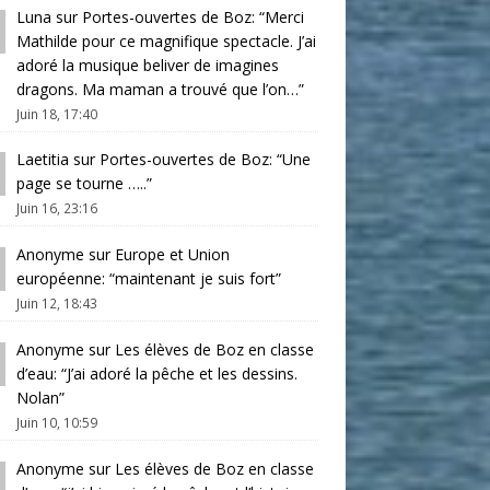
Luna
sur
Portes-ouvertes de Boz
: “
Merci
Mathilde pour ce magnifique spectacle. J’ai
adoré la musique beliver de imagines
dragons. Ma maman a trouvé que l’on…
”
Juin 18, 17:40
Laetitia
sur
Portes-ouvertes de Boz
: “
Une
page se tourne …..
”
Juin 16, 23:16
Anonyme
sur
Europe et Union
européenne
: “
maintenant je suis fort
”
Juin 12, 18:43
Anonyme
sur
Les élèves de Boz en classe
d’eau
: “
J’ai adoré la pêche et les dessins.
Nolan
”
Juin 10, 10:59
Anonyme
sur
Les élèves de Boz en classe