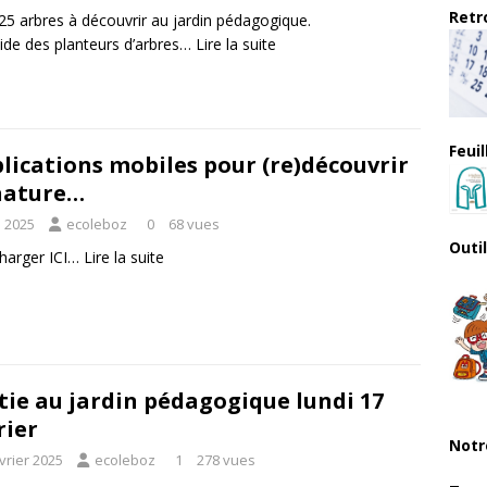
Retro
 25 arbres à découvrir au jardin pédagogique.
ide des
planteurs d’arbres
…
Lire la suite
Feui
lications mobiles pour (re)découvrir
nature…
i 2025
ecoleboz
0
68 vues
Outi
charger
ICI
…
Lire la suite
tie au jardin pédagogique lundi 17
rier
Notr
vrier 2025
ecoleboz
1
278 vues