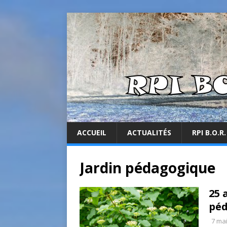
ACCUEIL
ACTUALITÉS
RPI B.O.R.
Jardin pédagogique
25 
péd
7 ma