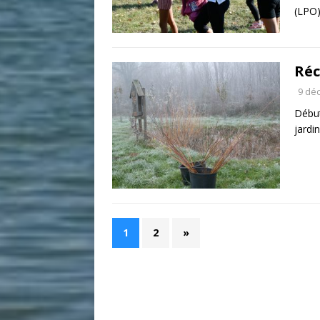
(LPO)
Réc
9 dé
Début
jardi
1
2
»