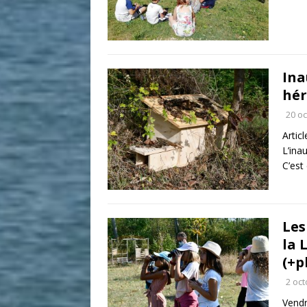
Ina
hér
20 o
Artic
L’ina
C’est
Les
la 
(+p
2 oc
Vendr