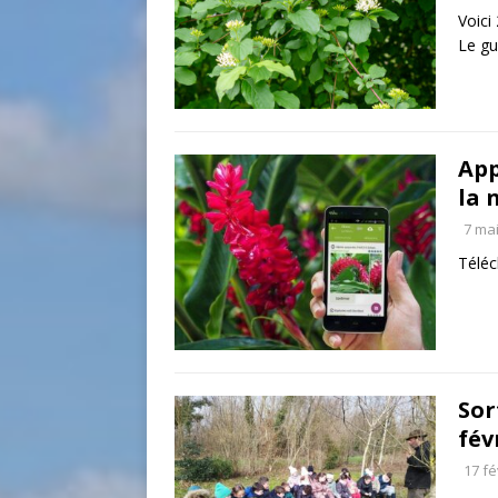
Voici
Le gu
App
la 
7 ma
Télé
Sor
fév
17 fé