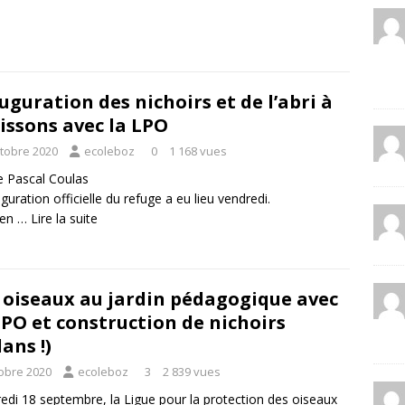
uguration des nichoirs et de l’abri à
issons avec la LPO
ctobre 2020
ecoleboz
0
1 168 vues
le
Pascal Coulas
uguration officielle du refuge a eu lieu vendredi.
 en …
Lire la suite
 oiseaux au jardin pédagogique avec
LPO et construction de nichoirs
lans !)
tobre 2020
ecoleboz
3
2 839 vues
edi 18 septembre, la Ligue pour la protection des oiseaux