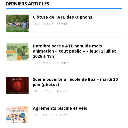
DERNIERS ARTICLES
Clôture de l’ATE des Oignons
3 juillet 2026
83 vues
Dernière sortie ATE annulée mais
animation « tout public » – jeudi 2 juillet
2026 à 19h
1 juillet 2026
44 vues
Scène ouverte à l’école de Boz – mardi 30
juin (photos)
30 juin 2026
58 vues
Agréments piscine et vélo
29 juin 2026
45 vues