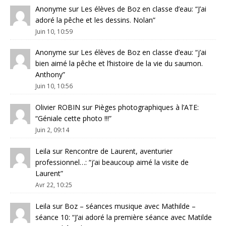
Anonyme
sur
Les élèves de Boz en classe d’eau
: “
J’ai
adoré la pêche et les dessins. Nolan
”
Juin 10, 10:59
Anonyme
sur
Les élèves de Boz en classe d’eau
: “
j’ai
bien aimé la pêche et l’histoire de la vie du saumon.
Anthony
”
Juin 10, 10:56
Olivier ROBIN
sur
Pièges photographiques à l’ATE
:
“
Géniale cette photo !!!
”
Juin 2, 09:14
Leila
sur
Rencontre de Laurent, aventurier
professionnel…
: “
j’ai beaucoup aimé la visite de
Laurent
”
Avr 22, 10:25
Leila
sur
Boz – séances musique avec Mathilde –
séance 10
: “
J’ai adoré la première séance avec Matilde