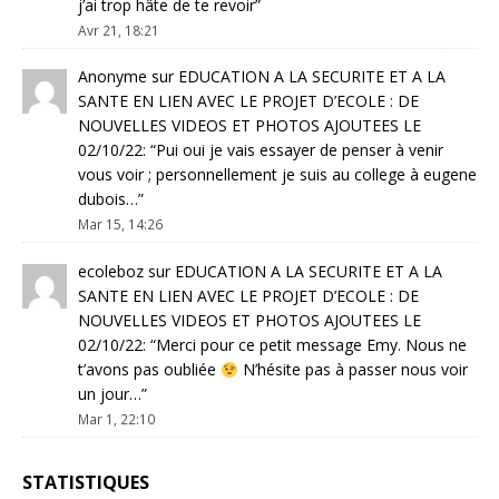
j’ai trop hâte de te revoir
”
Avr 21, 18:21
Anonyme
sur
EDUCATION A LA SECURITE ET A LA
SANTE EN LIEN AVEC LE PROJET D’ECOLE : DE
NOUVELLES VIDEOS ET PHOTOS AJOUTEES LE
02/10/22
: “
Pui oui je vais essayer de penser à venir
vous voir ; personnellement je suis au college à eugene
dubois…
”
Mar 15, 14:26
ecoleboz
sur
EDUCATION A LA SECURITE ET A LA
SANTE EN LIEN AVEC LE PROJET D’ECOLE : DE
NOUVELLES VIDEOS ET PHOTOS AJOUTEES LE
02/10/22
: “
Merci pour ce petit message Emy. Nous ne
t’avons pas oubliée
N’hésite pas à passer nous voir
un jour…
”
Mar 1, 22:10
STATISTIQUES