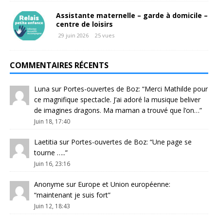
Assistante maternelle – garde à domicile –
centre de loisirs
29 juin 2026
25 vues
COMMENTAIRES RÉCENTS
Luna
sur
Portes-ouvertes de Boz
: “
Merci Mathilde pour
ce magnifique spectacle. J’ai adoré la musique beliver
de imagines dragons. Ma maman a trouvé que l’on…
”
Juin 18, 17:40
Laetitia
sur
Portes-ouvertes de Boz
: “
Une page se
tourne …..
”
Juin 16, 23:16
Anonyme
sur
Europe et Union européenne
:
“
maintenant je suis fort
”
Juin 12, 18:43