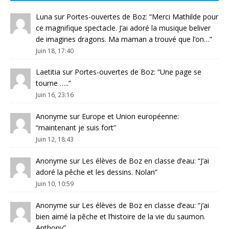
Luna
sur
Portes-ouvertes de Boz
: “
Merci Mathilde pour
ce magnifique spectacle. J’ai adoré la musique beliver
de imagines dragons. Ma maman a trouvé que l’on…
”
Juin 18, 17:40
Laetitia
sur
Portes-ouvertes de Boz
: “
Une page se
tourne …..
”
Juin 16, 23:16
Anonyme
sur
Europe et Union européenne
:
“
maintenant je suis fort
”
Juin 12, 18:43
Anonyme
sur
Les élèves de Boz en classe d’eau
: “
J’ai
adoré la pêche et les dessins. Nolan
”
Juin 10, 10:59
Anonyme
sur
Les élèves de Boz en classe d’eau
: “
j’ai
bien aimé la pêche et l’histoire de la vie du saumon.
Anthony
”