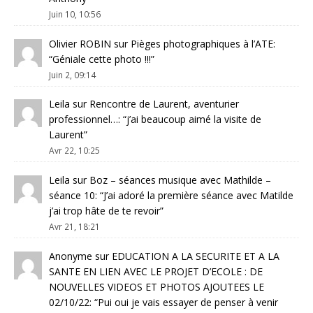
Juin 10, 10:56
Olivier ROBIN
sur
Pièges photographiques à l’ATE
:
“
Géniale cette photo !!!
”
Juin 2, 09:14
Leila
sur
Rencontre de Laurent, aventurier
professionnel…
: “
j’ai beaucoup aimé la visite de
Laurent
”
Avr 22, 10:25
Leila
sur
Boz – séances musique avec Mathilde –
séance 10
: “
J’ai adoré la première séance avec Matilde
j’ai trop hâte de te revoir
”
Avr 21, 18:21
Anonyme
sur
EDUCATION A LA SECURITE ET A LA
SANTE EN LIEN AVEC LE PROJET D’ECOLE : DE
NOUVELLES VIDEOS ET PHOTOS AJOUTEES LE
02/10/22
: “
Pui oui je vais essayer de penser à venir