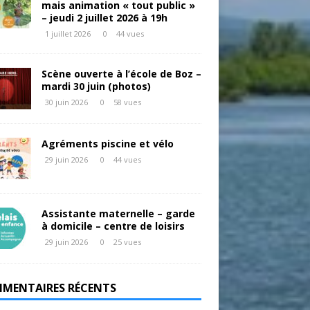
mais animation « tout public »
– jeudi 2 juillet 2026 à 19h
1 juillet 2026
0
44 vues
Scène ouverte à l’école de Boz –
mardi 30 juin (photos)
30 juin 2026
0
58 vues
Agréments piscine et vélo
29 juin 2026
0
44 vues
Assistante maternelle – garde
à domicile – centre de loisirs
29 juin 2026
0
25 vues
MENTAIRES RÉCENTS