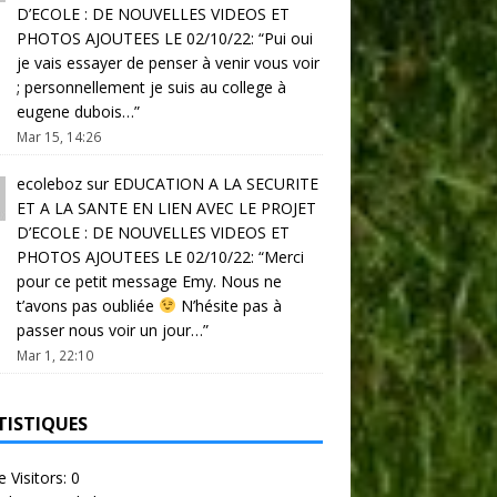
D’ECOLE : DE NOUVELLES VIDEOS ET
PHOTOS AJOUTEES LE 02/10/22
: “
Pui oui
je vais essayer de penser à venir vous voir
; personnellement je suis au college à
eugene dubois…
”
Mar 15, 14:26
ecoleboz
sur
EDUCATION A LA SECURITE
ET A LA SANTE EN LIEN AVEC LE PROJET
D’ECOLE : DE NOUVELLES VIDEOS ET
PHOTOS AJOUTEES LE 02/10/22
: “
Merci
pour ce petit message Emy. Nous ne
t’avons pas oubliée
N’hésite pas à
passer nous voir un jour…
”
Mar 1, 22:10
TISTIQUES
e Visitors:
0