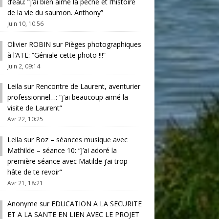
d’eau
: “
j’ai bien aimé la pêche et l’histoire
de la vie du saumon. Anthony
”
Juin 10, 10:56
Olivier ROBIN
sur
Pièges photographiques
à l’ATE
: “
Géniale cette photo !!!
”
Juin 2, 09:14
Leila
sur
Rencontre de Laurent, aventurier
professionnel…
: “
j’ai beaucoup aimé la
visite de Laurent
”
Avr 22, 10:25
Leila
sur
Boz – séances musique avec
Mathilde – séance 10
: “
J’ai adoré la
première séance avec Matilde j’ai trop
hâte de te revoir
”
Avr 21, 18:21
Anonyme
sur
EDUCATION A LA SECURITE
ET A LA SANTE EN LIEN AVEC LE PROJET