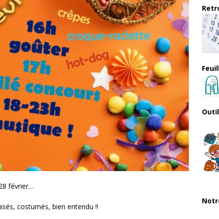
Retro
Feui
Outi
28 février…
Notr
sés, costumés, bien entendu !!