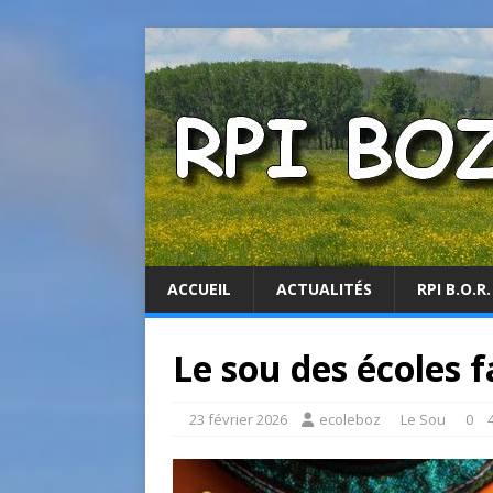
ACCUEIL
ACTUALITÉS
RPI B.O.R.
Le sou des écoles f
23 février 2026
ecoleboz
Le Sou
0
4