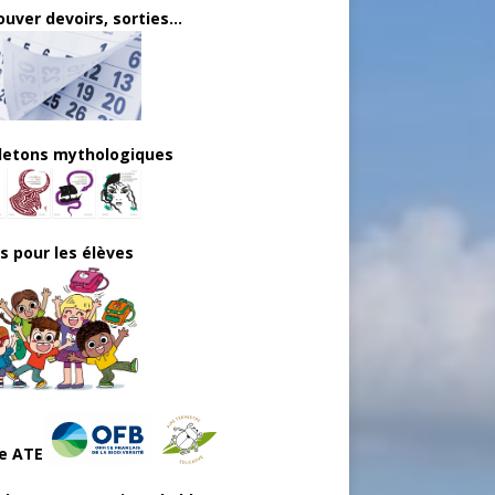
uver devoirs, sorties...
lletons mythologiques
ls pour les élèves
e ATE