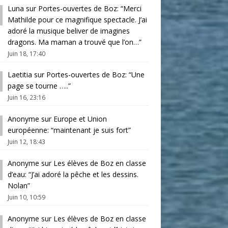
Luna
sur
Portes-ouvertes de Boz
: “
Merci
Mathilde pour ce magnifique spectacle. J’ai
adoré la musique beliver de imagines
dragons. Ma maman a trouvé que l’on…
”
Juin 18, 17:40
Laetitia
sur
Portes-ouvertes de Boz
: “
Une
page se tourne …..
”
Juin 16, 23:16
Anonyme
sur
Europe et Union
européenne
: “
maintenant je suis fort
”
Juin 12, 18:43
Anonyme
sur
Les élèves de Boz en classe
d’eau
: “
J’ai adoré la pêche et les dessins.
Nolan
”
Juin 10, 10:59
Anonyme
sur
Les élèves de Boz en classe