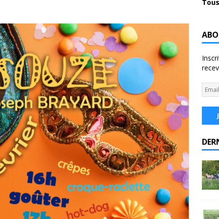
Tous
ABO
Inscr
recev
DER