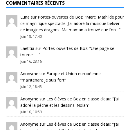
COMMENTAIRES RÉCENTS
Luna
sur
Portes-ouvertes de Boz
: “
Merci Mathilde pour
ce magnifique spectacle. J’ai adoré la musique beliver
de imagines dragons. Ma maman a trouvé que l’on…
”
Juin 18, 17:40
Laetitia
sur
Portes-ouvertes de Boz
: “
Une page se
tourne …..
”
Juin 16, 23:16
Anonyme
sur
Europe et Union européenne
:
“
maintenant je suis fort
”
Juin 12, 18:43
Anonyme
sur
Les élèves de Boz en classe d’eau
: “
J’ai
adoré la pêche et les dessins. Nolan
”
Juin 10, 10:59
Anonyme
sur
Les élèves de Boz en classe d’eau
: “
j’ai