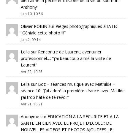
bien aimé la pêche et l’histoire de la vie du saumon.
Anthony
”
Juin 10, 10:56
Olivier ROBIN
sur
Pièges photographiques à l’ATE
:
“
Géniale cette photo !!!
”
Juin 2, 09:14
Leila
sur
Rencontre de Laurent, aventurier
professionnel…
: “
j’ai beaucoup aimé la visite de
Laurent
”
Avr 22, 10:25
Leila
sur
Boz – séances musique avec Mathilde –
séance 10
: “
J’ai adoré la première séance avec Matilde
j’ai trop hâte de te revoir
”
Avr 21, 18:21
Anonyme
sur
EDUCATION A LA SECURITE ET A LA
SANTE EN LIEN AVEC LE PROJET D’ECOLE : DE
NOUVELLES VIDEOS ET PHOTOS AJOUTEES LE