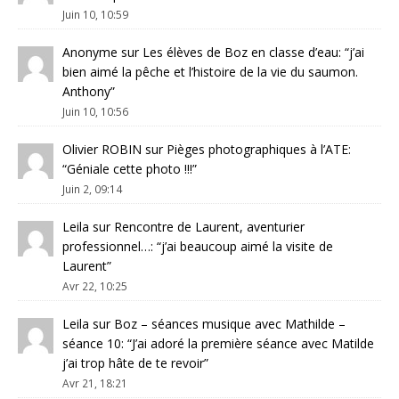
Juin 10, 10:59
Anonyme
sur
Les élèves de Boz en classe d’eau
: “
j’ai
bien aimé la pêche et l’histoire de la vie du saumon.
Anthony
”
Juin 10, 10:56
Olivier ROBIN
sur
Pièges photographiques à l’ATE
:
“
Géniale cette photo !!!
”
Juin 2, 09:14
Leila
sur
Rencontre de Laurent, aventurier
professionnel…
: “
j’ai beaucoup aimé la visite de
Laurent
”
Avr 22, 10:25
Leila
sur
Boz – séances musique avec Mathilde –
séance 10
: “
J’ai adoré la première séance avec Matilde
j’ai trop hâte de te revoir
”
Avr 21, 18:21