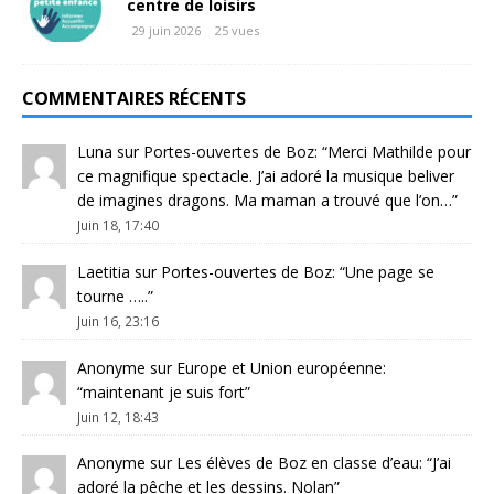
centre de loisirs
29 juin 2026
25 vues
COMMENTAIRES RÉCENTS
Luna
sur
Portes-ouvertes de Boz
: “
Merci Mathilde pour
ce magnifique spectacle. J’ai adoré la musique beliver
de imagines dragons. Ma maman a trouvé que l’on…
”
Juin 18, 17:40
Laetitia
sur
Portes-ouvertes de Boz
: “
Une page se
tourne …..
”
Juin 16, 23:16
Anonyme
sur
Europe et Union européenne
:
“
maintenant je suis fort
”
Juin 12, 18:43
Anonyme
sur
Les élèves de Boz en classe d’eau
: “
J’ai
adoré la pêche et les dessins. Nolan
”