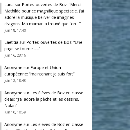
Luna
sur
Portes-ouvertes de Boz
: “
Merci
Mathilde pour ce magnifique spectacle. J’ai
adoré la musique beliver de imagines
dragons. Ma maman a trouvé que l’on…
”
Juin 18, 17:40
Laetitia
sur
Portes-ouvertes de Boz
: “
Une
page se tourne …..
”
Juin 16, 23:16
Anonyme
sur
Europe et Union
européenne
: “
maintenant je suis fort
”
Juin 12, 18:43
Anonyme
sur
Les élèves de Boz en classe
d’eau
: “
J’ai adoré la pêche et les dessins.
Nolan
”
Juin 10, 10:59
Anonyme
sur
Les élèves de Boz en classe