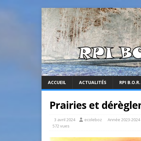
ACCUEIL
ACTUALITÉS
RPI B.O.R.
Prairies et dérègl
3 avril 2024
ecoleboz
Année 2023-2024
572 vues