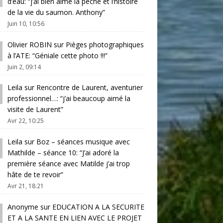
d’eau
: “
j’ai bien aimé la pêche et l’histoire
de la vie du saumon. Anthony
”
Juin 10, 10:56
Olivier ROBIN
sur
Pièges photographiques
à l’ATE
: “
Géniale cette photo !!!
”
Juin 2, 09:14
Leila
sur
Rencontre de Laurent, aventurier
professionnel…
: “
j’ai beaucoup aimé la
visite de Laurent
”
Avr 22, 10:25
Leila
sur
Boz – séances musique avec
Mathilde – séance 10
: “
J’ai adoré la
première séance avec Matilde j’ai trop
hâte de te revoir
”
Avr 21, 18:21
Anonyme
sur
EDUCATION A LA SECURITE
ET A LA SANTE EN LIEN AVEC LE PROJET