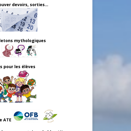
uver devoirs, sorties...
lletons mythologiques
ls pour les élèves
e ATE