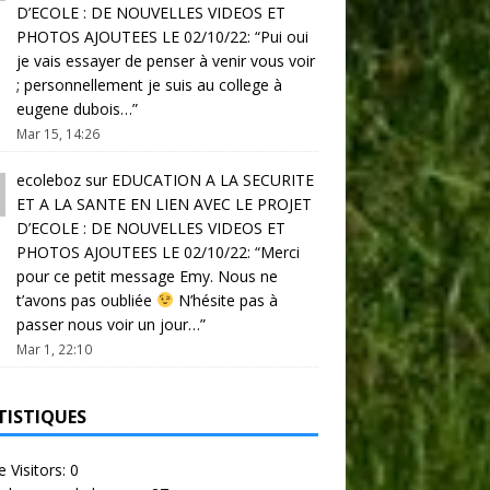
D’ECOLE : DE NOUVELLES VIDEOS ET
PHOTOS AJOUTEES LE 02/10/22
: “
Pui oui
je vais essayer de penser à venir vous voir
; personnellement je suis au college à
eugene dubois…
”
Mar 15, 14:26
ecoleboz
sur
EDUCATION A LA SECURITE
ET A LA SANTE EN LIEN AVEC LE PROJET
D’ECOLE : DE NOUVELLES VIDEOS ET
PHOTOS AJOUTEES LE 02/10/22
: “
Merci
pour ce petit message Emy. Nous ne
t’avons pas oubliée
N’hésite pas à
passer nous voir un jour…
”
Mar 1, 22:10
TISTIQUES
e Visitors:
0