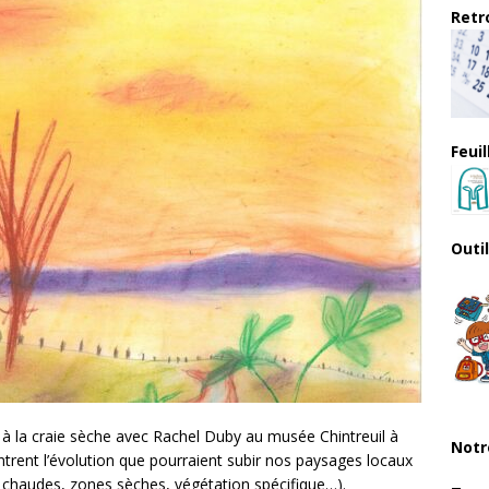
Retro
Feui
Outi
s à la craie sèche avec Rachel Duby au musée Chintreuil à
Notr
ontrent l’évolution que pourraient subir nos paysages locaux
 chaudes, zones sèches, végétation spécifique…).