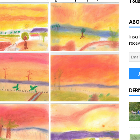
Tous
ABO
Inscr
recev
DER