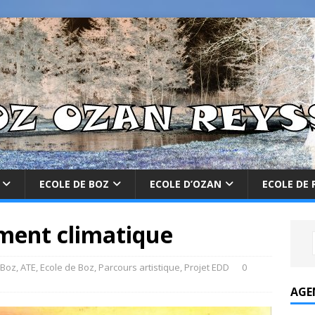
ECOLE DE BOZ
ECOLE D’OZAN
ECOLE DE 
ement climatique
 Boz
,
ATE
,
Ecole de Boz
,
Parcours artistique
,
Projet EDD
0
AGE