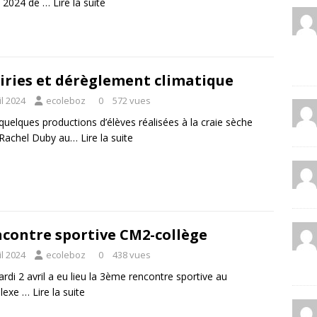
il 2024 de …
Lire la suite
iries et dérèglement climatique
il 2024
ecoleboz
0
572 vues
 quelques productions d’élèves réalisées à la craie sèche
 Rachel Duby au…
Lire la suite
contre sportive CM2-collège
il 2024
ecoleboz
0
438 vues
rdi 2 avril a eu lieu la 3ème rencontre sportive au
lexe …
Lire la suite