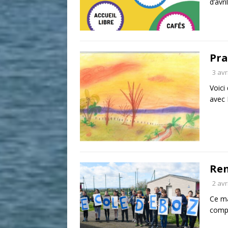
d’avr
Pra
3 avr
Voici
avec
Ren
2 avr
Ce ma
comp