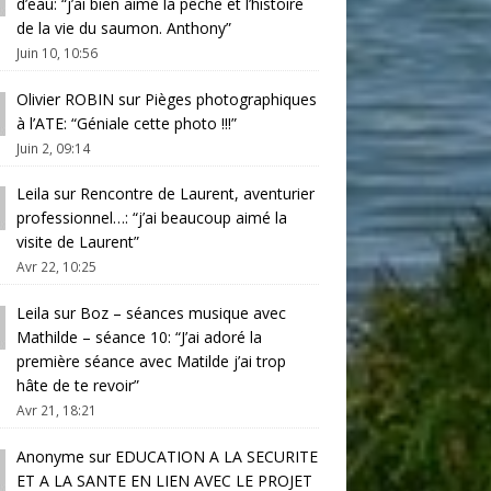
d’eau
: “
j’ai bien aimé la pêche et l’histoire
de la vie du saumon. Anthony
”
Juin 10, 10:56
Olivier ROBIN
sur
Pièges photographiques
à l’ATE
: “
Géniale cette photo !!!
”
Juin 2, 09:14
Leila
sur
Rencontre de Laurent, aventurier
professionnel…
: “
j’ai beaucoup aimé la
visite de Laurent
”
Avr 22, 10:25
Leila
sur
Boz – séances musique avec
Mathilde – séance 10
: “
J’ai adoré la
première séance avec Matilde j’ai trop
hâte de te revoir
”
Avr 21, 18:21
Anonyme
sur
EDUCATION A LA SECURITE
ET A LA SANTE EN LIEN AVEC LE PROJET