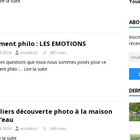
ire la suite
Tous
ABO
Inscr
ent philo : LES EMOTIONS
recev
il 2024
ecoleboz
0
487 vues
 les questions que nous nous sommes posés pour ce
nt philo :…
Lire la suite
DER
liers découverte photo à la maison
l’eau
il 2024
ecoleboz
0
369 vues
e la suite