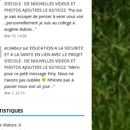
D’ECOLE : DE NOUVELLES VIDEOS ET
PHOTOS AJOUTEES LE 02/10/22
: “
Pui oui
je vais essayer de penser à venir vous voir
; personnellement je suis au college à
eugene dubois…
”
Mar 15, 14:26
ecoleboz
sur
EDUCATION A LA SECURITE
ET A LA SANTE EN LIEN AVEC LE PROJET
D’ECOLE : DE NOUVELLES VIDEOS ET
PHOTOS AJOUTEES LE 02/10/22
: “
Merci
pour ce petit message Emy. Nous ne
t’avons pas oubliée
N’hésite pas à
passer nous voir un jour…
”
Mar 1, 22:10
TISTIQUES
e Visitors:
0