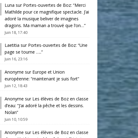
Luna
sur
Portes-ouvertes de Boz
: “
Merci
Mathilde pour ce magnifique spectacle. J’ai
adoré la musique beliver de imagines
dragons. Ma maman a trouvé que l’on…
”
Juin 18, 17:40
Laetitia
sur
Portes-ouvertes de Boz
: “
Une
page se tourne …..
”
Juin 16, 23:16
Anonyme
sur
Europe et Union
européenne
: “
maintenant je suis fort
”
Juin 12, 18:43
Anonyme
sur
Les élèves de Boz en classe
d’eau
: “
J’ai adoré la pêche et les dessins.
Nolan
”
Juin 10, 10:59
Anonyme
sur
Les élèves de Boz en classe