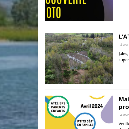
L’A
4 avr
Jules
supe
Mai
pro
4 avr
Veuil