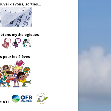
uver devoirs, sorties...
lletons mythologiques
ls pour les élèves
e ATE