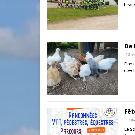
beau
De 
26 av
Dans 
déve
Fêt
10 av
Le So