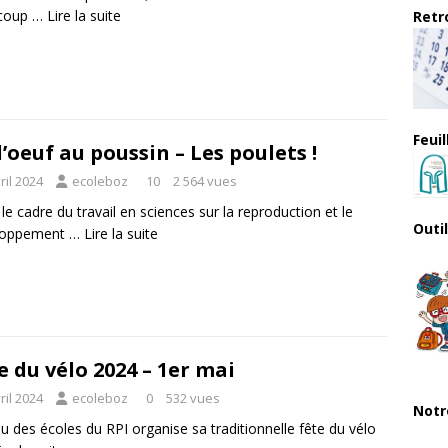
coup …
Lire la suite
Retro
Feui
l’oeuf au poussin – Les poulets !
ril 2024
ecoleboz
10
2 564 vues
le cadre du travail en sciences sur la reproduction et le
Outi
loppement …
Lire la suite
e du vélo 2024 – 1er mai
ril 2024
ecoleboz
0
532 vues
Notr
u des écoles du RPI organise sa traditionnelle fête du vélo