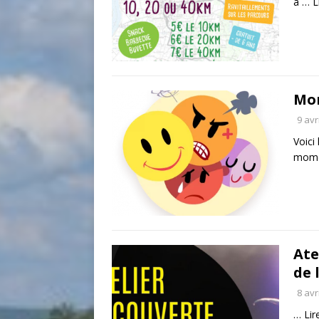
à …
L
Mom
9 avr
Voici
mome
Ate
de 
8 avr
…
Lir