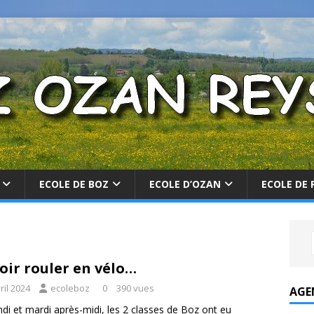
ECOLE DE BOZ
ECOLE D’OZAN
ECOLE DE 
oir rouler en vélo…
ril 2024
ecoleboz
0
390 vues
AGE
ndi et mardi après-midi, les 2 classes de Boz ont eu