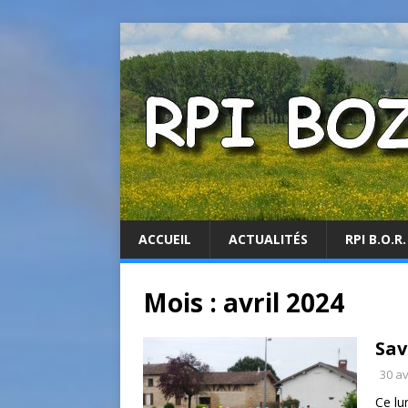
ACCUEIL
ACTUALITÉS
RPI B.O.R.
Mois :
avril 2024
Sav
30 av
Ce lu