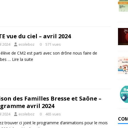
TE vue du ciel – avril 2024
il 2024
ecoleboz
0
571 vues
, élève de CM2 est parti avec son drône nous faire de
rbes …
Lire la suite
son des Familles Bresse et Saône –
gramme avril 2024
il 2024
ecoleboz
0
465 vues
COM
lez trouver ci joint le programme d’animations pour le mois