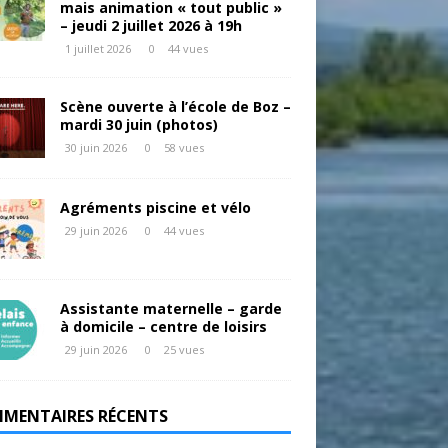
mais animation « tout public »
– jeudi 2 juillet 2026 à 19h
1 juillet 2026
0
44 vues
Scène ouverte à l’école de Boz –
mardi 30 juin (photos)
30 juin 2026
0
58 vues
Agréments piscine et vélo
29 juin 2026
0
44 vues
Assistante maternelle – garde
à domicile – centre de loisirs
29 juin 2026
0
25 vues
MENTAIRES RÉCENTS