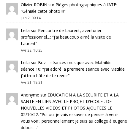
Olivier ROBIN
sur
Pièges photographiques à l’ATE
:
“
Géniale cette photo !!!
”
Juin 2, 09:14
Leila
sur
Rencontre de Laurent, aventurier
professionnel…
: “
j’ai beaucoup aimé la visite de
Laurent
”
Avr 22, 10:25
Leila
sur
Boz – séances musique avec Mathilde –
séance 10
: “
J’ai adoré la première séance avec Matilde
j’ai trop hâte de te revoir
”
Avr 21, 18:21
Anonyme
sur
EDUCATION A LA SECURITE ET A LA
SANTE EN LIEN AVEC LE PROJET D’ECOLE : DE
NOUVELLES VIDEOS ET PHOTOS AJOUTEES LE
02/10/22
: “
Pui oui je vais essayer de penser à venir
vous voir ; personnellement je suis au college à eugene
dubois…
”