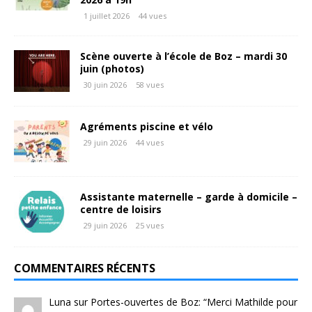
1 juillet 2026
44 vues
Scène ouverte à l’école de Boz – mardi 30
juin (photos)
30 juin 2026
58 vues
Agréments piscine et vélo
29 juin 2026
44 vues
Assistante maternelle – garde à domicile –
centre de loisirs
29 juin 2026
25 vues
COMMENTAIRES RÉCENTS
Luna
sur
Portes-ouvertes de Boz
: “
Merci Mathilde pour