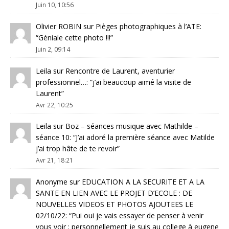
Juin 10, 10:56
Olivier ROBIN
sur
Pièges photographiques à l’ATE
:
“
Géniale cette photo !!!
”
Juin 2, 09:14
Leila
sur
Rencontre de Laurent, aventurier
professionnel…
: “
j’ai beaucoup aimé la visite de
Laurent
”
Avr 22, 10:25
Leila
sur
Boz – séances musique avec Mathilde –
séance 10
: “
J’ai adoré la première séance avec Matilde
j’ai trop hâte de te revoir
”
Avr 21, 18:21
Anonyme
sur
EDUCATION A LA SECURITE ET A LA
SANTE EN LIEN AVEC LE PROJET D’ECOLE : DE
NOUVELLES VIDEOS ET PHOTOS AJOUTEES LE
02/10/22
: “
Pui oui je vais essayer de penser à venir
vous voir ; personnellement je suis au college à eugene