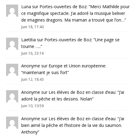
Luna
sur
Portes-ouvertes de Boz
: “
Merci Mathilde pour
ce magnifique spectacle. J’ai adoré la musique beliver
de imagines dragons. Ma maman a trouvé que l’on…
”
Juin 18, 17:40
Laetitia
sur
Portes-ouvertes de Boz
: “
Une page se
tourne …..
”
Juin 16, 23:16
Anonyme
sur
Europe et Union européenne
:
“
maintenant je suis fort
”
Juin 12, 18:43
Anonyme
sur
Les élèves de Boz en classe d’eau
: “
J’ai
adoré la pêche et les dessins. Nolan
”
Juin 10, 10:59
Anonyme
sur
Les élèves de Boz en classe d’eau
: “
j’ai
bien aimé la pêche et l’histoire de la vie du saumon.
Anthony
”