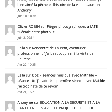
bien aimé la pêche et l’histoire de la vie du saumon.
Anthony
”
Juin 10, 10:56
Olivier ROBIN
sur
Pièges photographiques à l’ATE
:
“
Géniale cette photo !!!
”
Juin 2, 09:14
Leila
sur
Rencontre de Laurent, aventurier
professionnel…
: “
j’ai beaucoup aimé la visite de
Laurent
”
Avr 22, 10:25
Leila
sur
Boz – séances musique avec Mathilde –
séance 10
: “
J’ai adoré la première séance avec Matilde
j’ai trop hâte de te revoir
”
Avr 21, 18:21
Anonyme
sur
EDUCATION A LA SECURITE ET A LA
SANTE EN LIEN AVEC LE PROJET D’ECOLE : DE