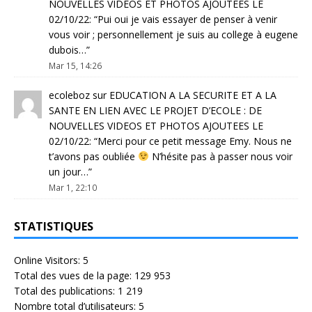
NOUVELLES VIDEOS ET PHOTOS AJOUTEES LE
02/10/22
: “
Pui oui je vais essayer de penser à venir
vous voir ; personnellement je suis au college à eugene
dubois…
”
Mar 15, 14:26
ecoleboz
sur
EDUCATION A LA SECURITE ET A LA
SANTE EN LIEN AVEC LE PROJET D’ECOLE : DE
NOUVELLES VIDEOS ET PHOTOS AJOUTEES LE
02/10/22
: “
Merci pour ce petit message Emy. Nous ne
t’avons pas oubliée
N’hésite pas à passer nous voir
un jour…
”
Mar 1, 22:10
STATISTIQUES
Online Visitors:
5
Total des vues de la page:
129 953
Total des publications:
1 219
Nombre total d’utilisateurs:
5