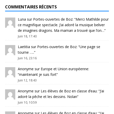
COMMENTAIRES RÉCENTS
Luna
sur
Portes-ouvertes de Boz
: “
Merci Mathilde pour
ce magnifique spectacle. J’ai adoré la musique beliver
de imagines dragons. Ma maman a trouvé que l’on…
”
Juin 18, 17:40
Laetitia
sur
Portes-ouvertes de Boz
: “
Une page se
tourne …..
”
Juin 16, 23:16
Anonyme
sur
Europe et Union européenne
:
“
maintenant je suis fort
”
Juin 12, 18:43
Anonyme
sur
Les élèves de Boz en classe d’eau
: “
J’ai
adoré la pêche et les dessins. Nolan
”
Juin 10, 10:59
Anonyme
sur
Les élèves de Boz en classe d’eau
: “
j’ai