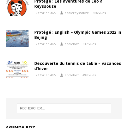
Protégé : Les aventures de Léo à
Reyssouze
2 février 2022
ecolereyssouze
666 vues
Protégé : English – Olympic Games 2022 in
Bejing
2 février 2022
ecoleboz
637 vues
Découverte du tennis de table – vacances
d’hiver
2 février 2022
ecoleboz
498 vues
AGENDA BOZ