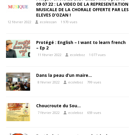
09 07 22 : LA VIDEO DE LA REPRESENTATION
MUSICALE DE LA CHORALE OFFERTE PAR LES
ELEVES D’OZAN !
12 février 2022
ecoleozan
1 970 vues
Protégé : English – I want to learn french
– Ep 2
11 février 2022
ecoleboz
1 077 vues
Dans la peau d’un maire…
8 février 2022
ecoleboz
799 vues
Choucroute du Sou…
7 février 2022
ecoleboz
659 vues