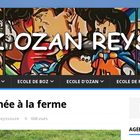
ECOLE DE BOZ
ECOLE D’OZAN
ECOLE DE 
née à la ferme
Reyssouze
0
668 vues
AGE