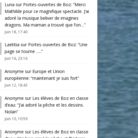
Luna
sur
Portes-ouvertes de Boz
: “
Merci
Mathilde pour ce magnifique spectacle. J’ai
adoré la musique beliver de imagines
dragons. Ma maman a trouvé que l’on…
”
Juin 18, 17:40
Laetitia
sur
Portes-ouvertes de Boz
: “
Une
page se tourne …..
”
Juin 16, 23:16
Anonyme
sur
Europe et Union
européenne
: “
maintenant je suis fort
”
Juin 12, 18:43
Anonyme
sur
Les élèves de Boz en classe
d’eau
: “
J’ai adoré la pêche et les dessins.
Nolan
”
Juin 10, 10:59
Anonyme
sur
Les élèves de Boz en classe