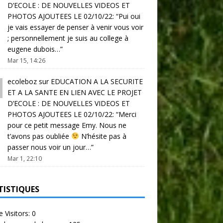
D’ECOLE : DE NOUVELLES VIDEOS ET
PHOTOS AJOUTEES LE 02/10/22
: “
Pui oui
je vais essayer de penser à venir vous voir
; personnellement je suis au college à
eugene dubois…
”
Mar 15, 14:26
ecoleboz
sur
EDUCATION A LA SECURITE
ET A LA SANTE EN LIEN AVEC LE PROJET
D’ECOLE : DE NOUVELLES VIDEOS ET
PHOTOS AJOUTEES LE 02/10/22
: “
Merci
pour ce petit message Emy. Nous ne
t’avons pas oubliée
N’hésite pas à
passer nous voir un jour…
”
Mar 1, 22:10
TISTIQUES
e Visitors:
0