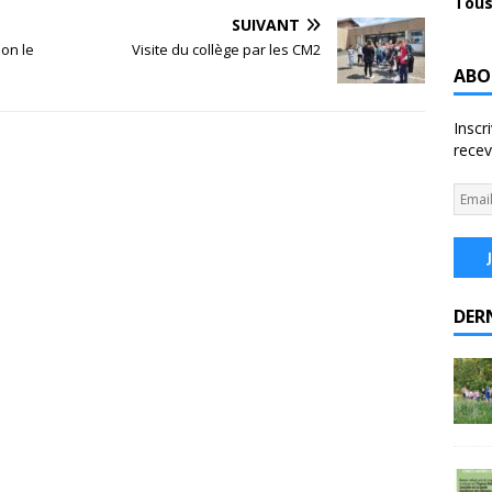
Tous
SUIVANT
ion le
Visite du collège par les CM2
ABO
Inscr
recev
DER