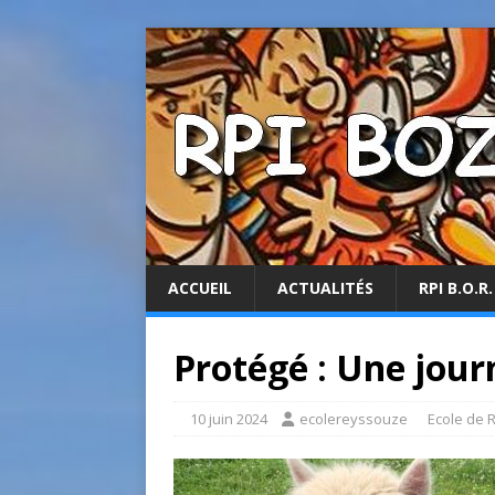
ACCUEIL
ACTUALITÉS
RPI B.O.R.
Protégé : Une jour
10 juin 2024
ecolereyssouze
Ecole de 