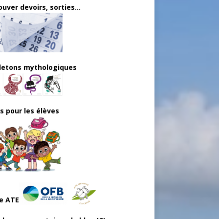
uver devoirs, sorties...
lletons mythologiques
ls pour les élèves
e ATE