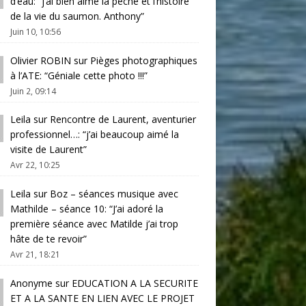
d’eau
: “
j’ai bien aimé la pêche et l’histoire
de la vie du saumon. Anthony
”
Juin 10, 10:56
Olivier ROBIN
sur
Pièges photographiques
à l’ATE
: “
Géniale cette photo !!!
”
Juin 2, 09:14
Leila
sur
Rencontre de Laurent, aventurier
professionnel…
: “
j’ai beaucoup aimé la
visite de Laurent
”
Avr 22, 10:25
Leila
sur
Boz – séances musique avec
Mathilde – séance 10
: “
J’ai adoré la
première séance avec Matilde j’ai trop
hâte de te revoir
”
Avr 21, 18:21
Anonyme
sur
EDUCATION A LA SECURITE
ET A LA SANTE EN LIEN AVEC LE PROJET