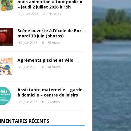
mais animation « tout public »
– jeudi 2 juillet 2026 à 19h
1 juillet 2026
0
44 vues
Scène ouverte à l’école de Boz –
mardi 30 juin (photos)
30 juin 2026
0
58 vues
Agréments piscine et vélo
29 juin 2026
0
44 vues
Assistante maternelle – garde
à domicile – centre de loisirs
29 juin 2026
0
25 vues
MENTAIRES RÉCENTS