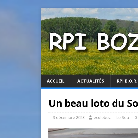
ACCUEIL
ACTUALITÉS
RPI B.O.R.
Un beau loto du S
3 décembre 2023
ecoleboz
Le Sou
0