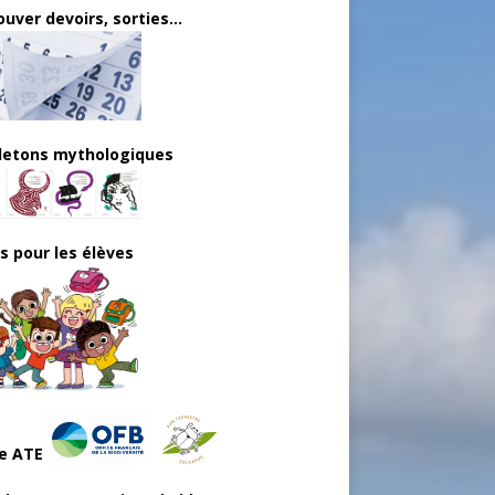
uver devoirs, sorties...
lletons mythologiques
ls pour les élèves
e ATE