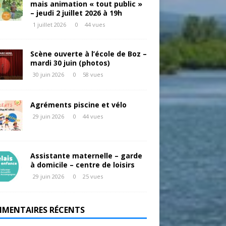
mais animation « tout public »
– jeudi 2 juillet 2026 à 19h
1 juillet 2026
0
44 vues
Scène ouverte à l’école de Boz –
mardi 30 juin (photos)
30 juin 2026
0
58 vues
Agréments piscine et vélo
29 juin 2026
0
44 vues
Assistante maternelle – garde
à domicile – centre de loisirs
29 juin 2026
0
25 vues
MENTAIRES RÉCENTS