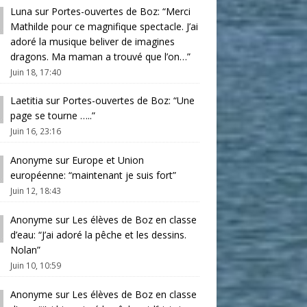
Luna
sur
Portes-ouvertes de Boz
: “
Merci
Mathilde pour ce magnifique spectacle. J’ai
adoré la musique beliver de imagines
dragons. Ma maman a trouvé que l’on…
”
Juin 18, 17:40
Laetitia
sur
Portes-ouvertes de Boz
: “
Une
page se tourne …..
”
Juin 16, 23:16
Anonyme
sur
Europe et Union
européenne
: “
maintenant je suis fort
”
Juin 12, 18:43
Anonyme
sur
Les élèves de Boz en classe
d’eau
: “
J’ai adoré la pêche et les dessins.
Nolan
”
Juin 10, 10:59
Anonyme
sur
Les élèves de Boz en classe