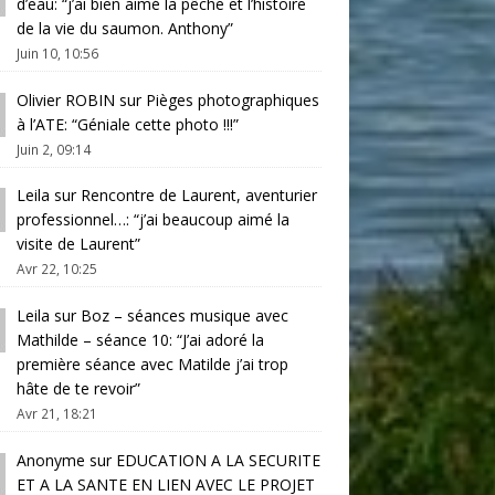
d’eau
: “
j’ai bien aimé la pêche et l’histoire
de la vie du saumon. Anthony
”
Juin 10, 10:56
Olivier ROBIN
sur
Pièges photographiques
à l’ATE
: “
Géniale cette photo !!!
”
Juin 2, 09:14
Leila
sur
Rencontre de Laurent, aventurier
professionnel…
: “
j’ai beaucoup aimé la
visite de Laurent
”
Avr 22, 10:25
Leila
sur
Boz – séances musique avec
Mathilde – séance 10
: “
J’ai adoré la
première séance avec Matilde j’ai trop
hâte de te revoir
”
Avr 21, 18:21
Anonyme
sur
EDUCATION A LA SECURITE
ET A LA SANTE EN LIEN AVEC LE PROJET