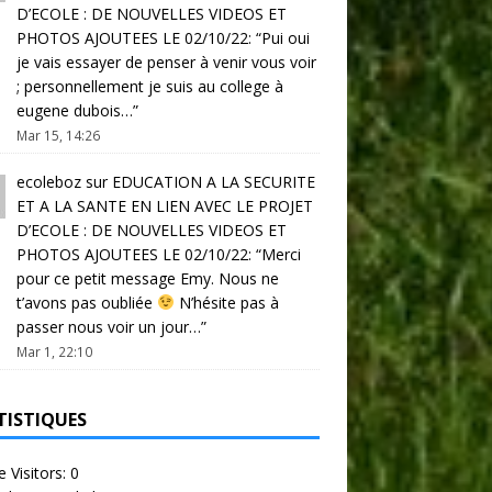
D’ECOLE : DE NOUVELLES VIDEOS ET
PHOTOS AJOUTEES LE 02/10/22
: “
Pui oui
je vais essayer de penser à venir vous voir
; personnellement je suis au college à
eugene dubois…
”
Mar 15, 14:26
ecoleboz
sur
EDUCATION A LA SECURITE
ET A LA SANTE EN LIEN AVEC LE PROJET
D’ECOLE : DE NOUVELLES VIDEOS ET
PHOTOS AJOUTEES LE 02/10/22
: “
Merci
pour ce petit message Emy. Nous ne
t’avons pas oubliée
N’hésite pas à
passer nous voir un jour…
”
Mar 1, 22:10
TISTIQUES
e Visitors:
0