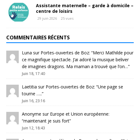
Assistante maternelle – garde à domicile –
centre de loisirs
29 juin 2026
25 vues
COMMENTAIRES RÉCENTS
Luna
sur
Portes-ouvertes de Boz
: “
Merci Mathilde pour
ce magnifique spectacle. J’ai adoré la musique beliver
de imagines dragons. Ma maman a trouvé que l’on…
”
Juin 18, 17:40
Laetitia
sur
Portes-ouvertes de Boz
: “
Une page se
tourne …..
”
Juin 16, 23:16
Anonyme
sur
Europe et Union européenne
:
“
maintenant je suis fort
”
Juin 12, 18:43