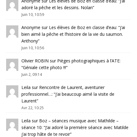
Anonyme
sur
Les élèves de Boz en classe d’eau
: “
J’ai
adoré la pêche et les dessins. Nolan
”
Juin 10, 10:59
Anonyme
sur
Les élèves de Boz en classe d’eau
: “
j’ai
bien aimé la pêche et l’histoire de la vie du saumon.
Anthony
”
Juin 10, 10:56
Olivier ROBIN
sur
Pièges photographiques à l’ATE
:
“
Géniale cette photo !!!
”
Juin 2, 09:14
Leila
sur
Rencontre de Laurent, aventurier
professionnel…
: “
j’ai beaucoup aimé la visite de
Laurent
”
Avr 22, 10:25
Leila
sur
Boz – séances musique avec Mathilde –
séance 10
: “
J’ai adoré la première séance avec Matilde
j’ai trop hâte de te revoir
”