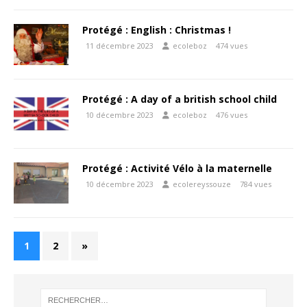
Protégé : English : Christmas !
11 décembre 2023
ecoleboz
474 vues
Protégé : A day of a british school child
10 décembre 2023
ecoleboz
476 vues
Protégé : Activité Vélo à la maternelle
10 décembre 2023
ecolereyssouze
784 vues
1
2
»