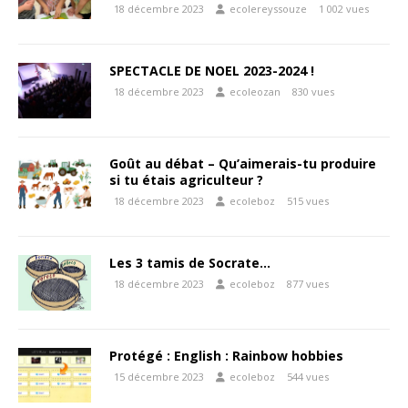
18 décembre 2023
ecolereyssouze
1 002 vues
SPECTACLE DE NOEL 2023-2024 !
18 décembre 2023
ecoleozan
830 vues
Goût au débat – Qu’aimerais-tu produire
si tu étais agriculteur ?
18 décembre 2023
ecoleboz
515 vues
Les 3 tamis de Socrate…
18 décembre 2023
ecoleboz
877 vues
Protégé : English : Rainbow hobbies
15 décembre 2023
ecoleboz
544 vues