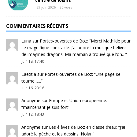
centre de loisirs
29 juin 2026
25 vues
COMMENTAIRES RÉCENTS
Luna
sur
Portes-ouvertes de Boz
: “
Merci Mathilde pour
ce magnifique spectacle. J’ai adoré la musique beliver
de imagines dragons. Ma maman a trouvé que l’on…
”
Juin 18, 17:40
Laetitia
sur
Portes-ouvertes de Boz
: “
Une page se
tourne …..
”
Juin 16, 23:16
Anonyme
sur
Europe et Union européenne
:
“
maintenant je suis fort
”
Juin 12, 18:43
Anonyme
sur
Les élèves de Boz en classe d’eau
: “
J’ai
adoré la pêche et les dessins. Nolan
”