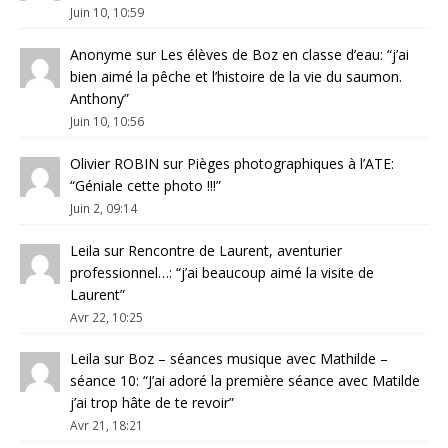
Juin 10, 10:59
Anonyme
sur
Les élèves de Boz en classe d’eau
: “
j’ai
bien aimé la pêche et l’histoire de la vie du saumon.
Anthony
”
Juin 10, 10:56
Olivier ROBIN
sur
Pièges photographiques à l’ATE
:
“
Géniale cette photo !!!
”
Juin 2, 09:14
Leila
sur
Rencontre de Laurent, aventurier
professionnel…
: “
j’ai beaucoup aimé la visite de
Laurent
”
Avr 22, 10:25
Leila
sur
Boz – séances musique avec Mathilde –
séance 10
: “
J’ai adoré la première séance avec Matilde
j’ai trop hâte de te revoir
”
Avr 21, 18:21