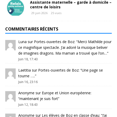
Assistante maternelle – garde à domicile –
centre de loisirs
29 juin 2026
25 vues
COMMENTAIRES RÉCENTS
Luna
sur
Portes-ouvertes de Boz
: “
Merci Mathilde pour
ce magnifique spectacle. J’ai adoré la musique beliver
de imagines dragons. Ma maman a trouvé que l’on…
”
Juin 18, 17:40
Laetitia
sur
Portes-ouvertes de Boz
: “
Une page se
tourne …..
”
Juin 16, 23:16
Anonyme
sur
Europe et Union européenne
:
“
maintenant je suis fort
”
Juin 12, 18:43
Anonyme
sur
Les élèves de Boz en classe d’eau
: “
J’ai