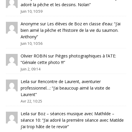
adoré la pêche et les dessins. Nolan
”
Juin 10, 10:59
Anonyme
sur
Les élèves de Boz en classe d’eau
: “
j’ai
bien aimé la pêche et l’histoire de la vie du saumon.
Anthony
”
Juin 10, 10:56
Olivier ROBIN
sur
Pièges photographiques à l’ATE
:
“
Géniale cette photo !!!
”
Juin 2, 09:14
Leila
sur
Rencontre de Laurent, aventurier
professionnel…
: “
j’ai beaucoup aimé la visite de
Laurent
”
Avr 22, 10:25
Leila
sur
Boz – séances musique avec Mathilde –
séance 10
: “
J’ai adoré la première séance avec Matilde
j’ai trop hâte de te revoir
”