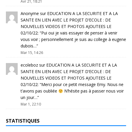
Avr 21, 18:21
Anonyme
sur
EDUCATION A LA SECURITE ET A LA
SANTE EN LIEN AVEC LE PROJET D’ECOLE : DE
NOUVELLES VIDEOS ET PHOTOS AJOUTEES LE
02/10/22
: “
Pui oui je vais essayer de penser à venir
vous voir ; personnellement je suis au college à eugene
dubois…
”
Mar 15, 14:26
ecoleboz
sur
EDUCATION A LA SECURITE ET A LA
SANTE EN LIEN AVEC LE PROJET D’ECOLE : DE
NOUVELLES VIDEOS ET PHOTOS AJOUTEES LE
02/10/22
: “
Merci pour ce petit message Emy. Nous ne
t’avons pas oubliée
N’hésite pas à passer nous voir
un jour…
”
Mar 1, 22:10
STATISTIQUES