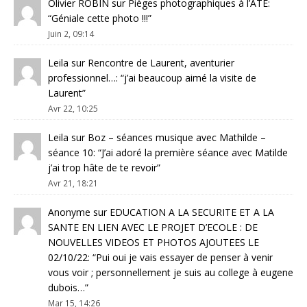
Olivier ROBIN
sur
Pièges photographiques à l’ATE
:
“
Géniale cette photo !!!
”
Juin 2, 09:14
Leila
sur
Rencontre de Laurent, aventurier
professionnel…
: “
j’ai beaucoup aimé la visite de
Laurent
”
Avr 22, 10:25
Leila
sur
Boz – séances musique avec Mathilde –
séance 10
: “
J’ai adoré la première séance avec Matilde
j’ai trop hâte de te revoir
”
Avr 21, 18:21
Anonyme
sur
EDUCATION A LA SECURITE ET A LA
SANTE EN LIEN AVEC LE PROJET D’ECOLE : DE
NOUVELLES VIDEOS ET PHOTOS AJOUTEES LE
02/10/22
: “
Pui oui je vais essayer de penser à venir
vous voir ; personnellement je suis au college à eugene
dubois…
”
Mar 15, 14:26