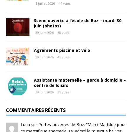
1 juillet 2026
44 vues
Scène ouverte à l’école de Boz – mardi 30
juin (photos)
30 juin 2026
58 vues
Agréments piscine et vélo
29 juin 2026
45 vues
Assistante maternelle – garde à domicile –
centre de loisirs
29 juin 2026
25 vues
COMMENTAIRES RÉCENTS
Luna
sur
Portes-ouvertes de Boz
: “
Merci Mathilde pour
ce magnifique spectacle. J’ai adoré la musique beliver