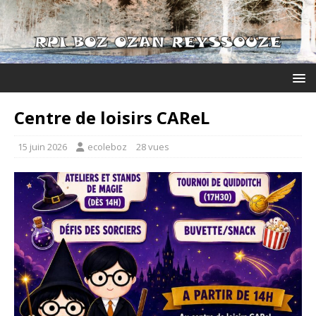
Centre de loisirs CAReL
15 juin 2026
ecoleboz
28 vues