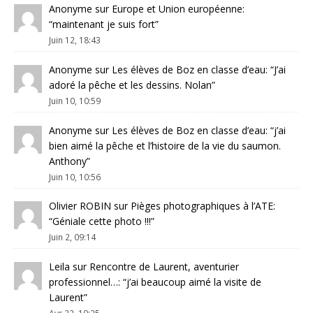
Anonyme
sur
Europe et Union européenne
:
“
maintenant je suis fort
”
Juin 12, 18:43
Anonyme
sur
Les élèves de Boz en classe d’eau
: “
J’ai
adoré la pêche et les dessins. Nolan
”
Juin 10, 10:59
Anonyme
sur
Les élèves de Boz en classe d’eau
: “
j’ai
bien aimé la pêche et l’histoire de la vie du saumon.
Anthony
”
Juin 10, 10:56
Olivier ROBIN
sur
Pièges photographiques à l’ATE
:
“
Géniale cette photo !!!
”
Juin 2, 09:14
Leila
sur
Rencontre de Laurent, aventurier
professionnel…
: “
j’ai beaucoup aimé la visite de
Laurent
”