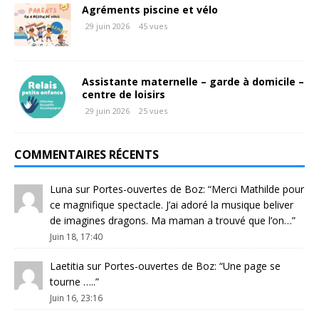
Agréments piscine et vélo
29 juin 2026
45 vues
Assistante maternelle – garde à domicile –
centre de loisirs
29 juin 2026
25 vues
COMMENTAIRES RÉCENTS
Luna
sur
Portes-ouvertes de Boz
: “
Merci Mathilde pour
ce magnifique spectacle. J’ai adoré la musique beliver
de imagines dragons. Ma maman a trouvé que l’on…
”
Juin 18, 17:40
Laetitia
sur
Portes-ouvertes de Boz
: “
Une page se
tourne …..
”
Juin 16, 23:16