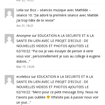
Avr 22, 10:25
Leila
sur
Boz – séances musique avec Mathilde –
séance 10
: “
J’ai adoré la première séance avec Matilde
j’ai trop hâte de te revoir
”
Avr 21, 18:21
Anonyme
sur
EDUCATION A LA SECURITE ET A LA
SANTE EN LIEN AVEC LE PROJET D’ECOLE : DE
NOUVELLES VIDEOS ET PHOTOS AJOUTEES LE
02/10/22
: “
Pui oui je vais essayer de penser à venir
vous voir ; personnellement je suis au college à eugene
dubois…
”
Mar 15, 14:26
ecoleboz
sur
EDUCATION A LA SECURITE ET A LA
SANTE EN LIEN AVEC LE PROJET D’ECOLE : DE
NOUVELLES VIDEOS ET PHOTOS AJOUTEES LE
02/10/22
: “
Merci pour ce petit message Emy. Nous ne
t’avons pas oubliée
N’hésite pas à passer nous voir
un jour…
”