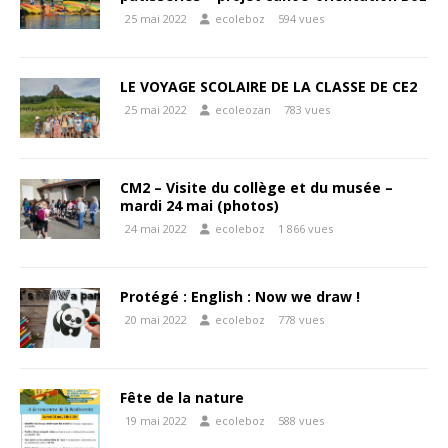
25 mai 2022
ecoleboz
594 vues
LE VOYAGE SCOLAIRE DE LA CLASSE DE CE2
25 mai 2022
ecoleozan
783 vues
CM2 – Visite du collège et du musée –
mardi 24 mai (photos)
24 mai 2022
ecoleboz
1 866 vues
Protégé : English : Now we draw !
20 mai 2022
ecoleboz
778 vues
Fête de la nature
19 mai 2022
ecoleboz
588 vues