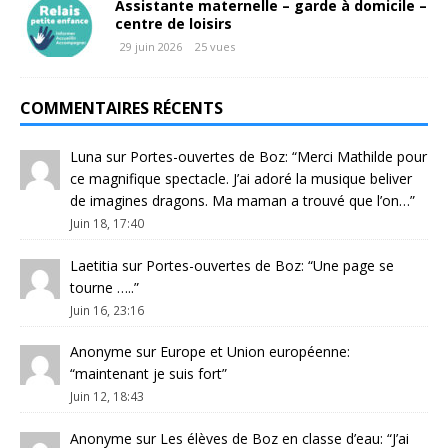
Assistante maternelle – garde à domicile –
centre de loisirs
29 juin 2026
25 vues
COMMENTAIRES RÉCENTS
Luna
sur
Portes-ouvertes de Boz
: “
Merci Mathilde pour
ce magnifique spectacle. J’ai adoré la musique beliver
de imagines dragons. Ma maman a trouvé que l’on…
”
Juin 18, 17:40
Laetitia
sur
Portes-ouvertes de Boz
: “
Une page se
tourne …..
”
Juin 16, 23:16
Anonyme
sur
Europe et Union européenne
:
“
maintenant je suis fort
”
Juin 12, 18:43
Anonyme
sur
Les élèves de Boz en classe d’eau
: “
J’ai