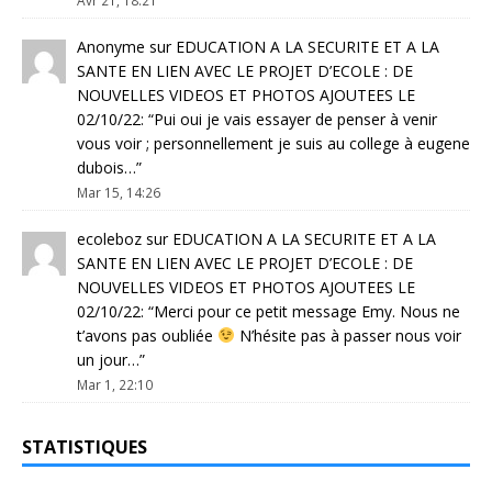
Avr 21, 18:21
Anonyme
sur
EDUCATION A LA SECURITE ET A LA
SANTE EN LIEN AVEC LE PROJET D’ECOLE : DE
NOUVELLES VIDEOS ET PHOTOS AJOUTEES LE
02/10/22
: “
Pui oui je vais essayer de penser à venir
vous voir ; personnellement je suis au college à eugene
dubois…
”
Mar 15, 14:26
ecoleboz
sur
EDUCATION A LA SECURITE ET A LA
SANTE EN LIEN AVEC LE PROJET D’ECOLE : DE
NOUVELLES VIDEOS ET PHOTOS AJOUTEES LE
02/10/22
: “
Merci pour ce petit message Emy. Nous ne
t’avons pas oubliée
N’hésite pas à passer nous voir
un jour…
”
Mar 1, 22:10
STATISTIQUES