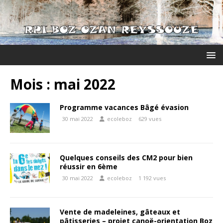
Mois :
mai 2022
Programme vacances Bâgé évasion
30 mai 2022
ecoleboz
629 vues
Quelques conseils des CM2 pour bien
réussir en 6ème
30 mai 2022
ecoleboz
1 192 vues
Vente de madeleines, gâteaux et
pâtisseries – projet canoë-orientation Boz