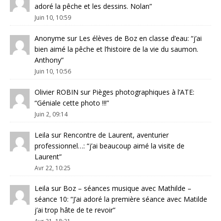
adoré la pêche et les dessins. Nolan
”
Juin 10, 10:59
Anonyme
sur
Les élèves de Boz en classe d’eau
: “
j’ai
bien aimé la pêche et l’histoire de la vie du saumon.
Anthony
”
Juin 10, 10:56
Olivier ROBIN
sur
Pièges photographiques à l’ATE
:
“
Géniale cette photo !!!
”
Juin 2, 09:14
Leila
sur
Rencontre de Laurent, aventurier
professionnel…
: “
j’ai beaucoup aimé la visite de
Laurent
”
Avr 22, 10:25
Leila
sur
Boz – séances musique avec Mathilde –
séance 10
: “
J’ai adoré la première séance avec Matilde
j’ai trop hâte de te revoir
”