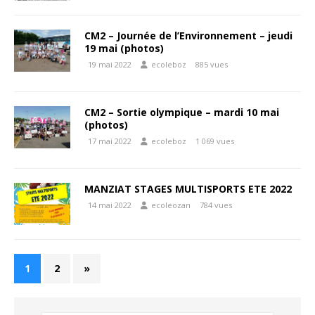
CM2 – Journée de l’Environnement – jeudi
19 mai (photos)
19 mai 2022
ecoleboz
885 vues
CM2 – Sortie olympique – mardi 10 mai
(photos)
17 mai 2022
ecoleboz
1 069 vues
MANZIAT STAGES MULTISPORTS ETE 2022
14 mai 2022
ecoleozan
784 vues
1
2
»