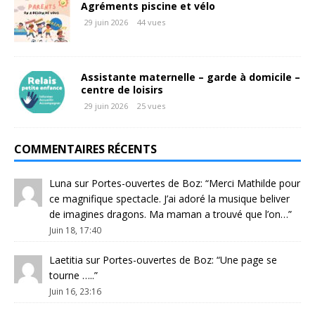
Agréments piscine et vélo
29 juin 2026
44 vues
Assistante maternelle – garde à domicile –
centre de loisirs
29 juin 2026
25 vues
COMMENTAIRES RÉCENTS
Luna
sur
Portes-ouvertes de Boz
: “
Merci Mathilde pour
ce magnifique spectacle. J’ai adoré la musique beliver
de imagines dragons. Ma maman a trouvé que l’on…
”
Juin 18, 17:40
Laetitia
sur
Portes-ouvertes de Boz
: “
Une page se
tourne …..
”
Juin 16, 23:16