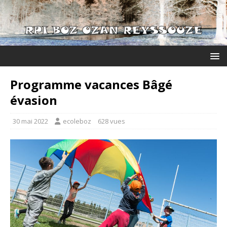
Programme vacances Bâgé
évasion
30 mai 2022
ecoleboz
628 vues