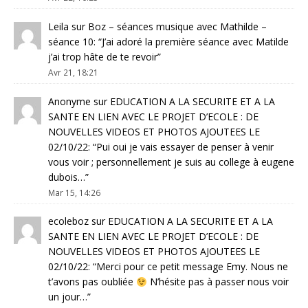
Leila
sur
Boz – séances musique avec Mathilde –
séance 10
: “
J’ai adoré la première séance avec Matilde
j’ai trop hâte de te revoir
”
Avr 21, 18:21
Anonyme
sur
EDUCATION A LA SECURITE ET A LA
SANTE EN LIEN AVEC LE PROJET D’ECOLE : DE
NOUVELLES VIDEOS ET PHOTOS AJOUTEES LE
02/10/22
: “
Pui oui je vais essayer de penser à venir
vous voir ; personnellement je suis au college à eugene
dubois…
”
Mar 15, 14:26
ecoleboz
sur
EDUCATION A LA SECURITE ET A LA
SANTE EN LIEN AVEC LE PROJET D’ECOLE : DE
NOUVELLES VIDEOS ET PHOTOS AJOUTEES LE
02/10/22
: “
Merci pour ce petit message Emy. Nous ne
t’avons pas oubliée
N’hésite pas à passer nous voir
un jour…
”