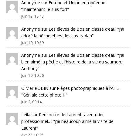
Anonyme
sur
Europe et Union européenne
:
“
maintenant je suis fort
”
Juin 12, 18:43
Anonyme
sur
Les élèves de Boz en classe d’eau
: “
J’ai
adoré la pêche et les dessins. Nolan
”
Juin 10, 10:59
Anonyme
sur
Les élèves de Boz en classe d’eau
: “
j’ai
bien aimé la pêche et l’histoire de la vie du saumon.
Anthony
”
Juin 10, 10:56
Olivier ROBIN
sur
Pièges photographiques à l’ATE
:
“
Géniale cette photo !!!
”
Juin 2, 09:14
Leila
sur
Rencontre de Laurent, aventurier
professionnel…
: “
j’ai beaucoup aimé la visite de
Laurent
”
Avr 22, 10:25