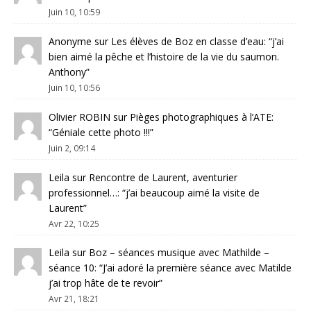
Juin 10, 10:59
Anonyme
sur
Les élèves de Boz en classe d’eau
: “
j’ai
bien aimé la pêche et l’histoire de la vie du saumon.
Anthony
”
Juin 10, 10:56
Olivier ROBIN
sur
Pièges photographiques à l’ATE
:
“
Géniale cette photo !!!
”
Juin 2, 09:14
Leila
sur
Rencontre de Laurent, aventurier
professionnel…
: “
j’ai beaucoup aimé la visite de
Laurent
”
Avr 22, 10:25
Leila
sur
Boz – séances musique avec Mathilde –
séance 10
: “
J’ai adoré la première séance avec Matilde
j’ai trop hâte de te revoir
”
Avr 21, 18:21