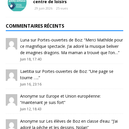
centre de loisirs
29 juin 2026
25 vues
COMMENTAIRES RÉCENTS
Luna
sur
Portes-ouvertes de Boz
: “
Merci Mathilde pour
ce magnifique spectacle. J’ai adoré la musique beliver
de imagines dragons. Ma maman a trouvé que l’on…
”
Juin 18, 17:40
Laetitia
sur
Portes-ouvertes de Boz
: “
Une page se
tourne …..
”
Juin 16, 23:16
Anonyme
sur
Europe et Union européenne
:
“
maintenant je suis fort
”
Juin 12, 18:43
Anonyme
sur
Les élèves de Boz en classe d’eau
: “
J’ai
adoré la pêche et les dessins. Nolan
”