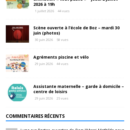
2026 à 19h
1 juillet 2026
44 vues
Scène ouverte à l’école de Boz – mardi 30
juin (photos)
30 juin 2026
58 vues
Agréments piscine et vélo
29 juin 2026
44 vues
Assistante maternelle – garde à domicile –
centre de loisirs
29 juin 2026
25 vues
COMMENTAIRES RÉCENTS