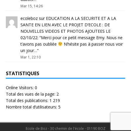
Mar 15, 14:26
ecoleboz
sur
EDUCATION A LA SECURITE ET A LA
SANTE EN LIEN AVEC LE PROJET D’ECOLE : DE
NOUVELLES VIDEOS ET PHOTOS AJOUTEES LE
02/10/22
: “
Merci pour ce petit message Emy. Nous ne
t’avons pas oubliée
N’hésite pas à passer nous voir
un jour…
”
Mar 1, 22:10
STATISTIQUES
Online Visitors:
0
Total des vues de la page:
2
Total des publications:
1 219
Nombre total d’utilisateurs:
5
Ecole de Boz - 30 chemin de l'école - 01190 BOZ