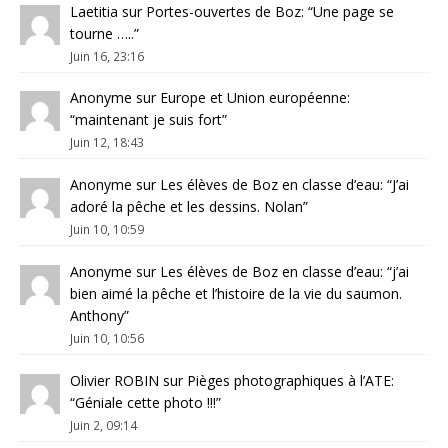
Laetitia
sur
Portes-ouvertes de Boz
: “
Une page se
tourne …..
”
Juin 16, 23:16
Anonyme
sur
Europe et Union européenne
:
“
maintenant je suis fort
”
Juin 12, 18:43
Anonyme
sur
Les élèves de Boz en classe d’eau
: “
J’ai
adoré la pêche et les dessins. Nolan
”
Juin 10, 10:59
Anonyme
sur
Les élèves de Boz en classe d’eau
: “
j’ai
bien aimé la pêche et l’histoire de la vie du saumon.
Anthony
”
Juin 10, 10:56
Olivier ROBIN
sur
Pièges photographiques à l’ATE
:
“
Géniale cette photo !!!
”
Juin 2, 09:14