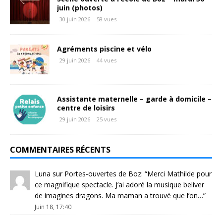
juin (photos)
30 juin 2026
58 vues
Agréments piscine et vélo
29 juin 2026
44 vues
Assistante maternelle – garde à domicile –
centre de loisirs
29 juin 2026
25 vues
COMMENTAIRES RÉCENTS
Luna
sur
Portes-ouvertes de Boz
: “
Merci Mathilde pour
ce magnifique spectacle. J’ai adoré la musique beliver
de imagines dragons. Ma maman a trouvé que l’on…
”
Juin 18, 17:40