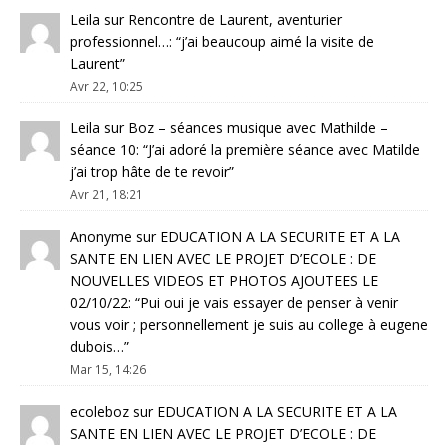
Leila
sur
Rencontre de Laurent, aventurier
professionnel…
: “
j’ai beaucoup aimé la visite de
Laurent
”
Avr 22, 10:25
Leila
sur
Boz – séances musique avec Mathilde –
séance 10
: “
J’ai adoré la première séance avec Matilde
j’ai trop hâte de te revoir
”
Avr 21, 18:21
Anonyme
sur
EDUCATION A LA SECURITE ET A LA
SANTE EN LIEN AVEC LE PROJET D’ECOLE : DE
NOUVELLES VIDEOS ET PHOTOS AJOUTEES LE
02/10/22
: “
Pui oui je vais essayer de penser à venir
vous voir ; personnellement je suis au college à eugene
dubois…
”
Mar 15, 14:26
ecoleboz
sur
EDUCATION A LA SECURITE ET A LA
SANTE EN LIEN AVEC LE PROJET D’ECOLE : DE