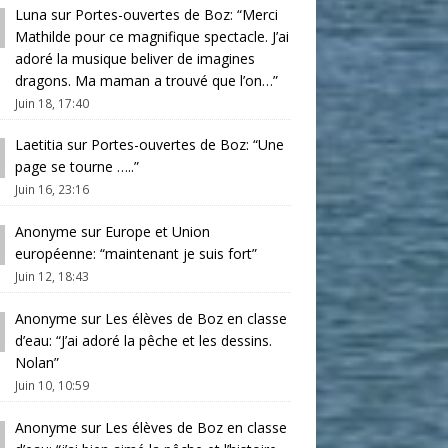
Luna
sur
Portes-ouvertes de Boz
: “
Merci
Mathilde pour ce magnifique spectacle. J’ai
adoré la musique beliver de imagines
dragons. Ma maman a trouvé que l’on…
”
Juin 18, 17:40
Laetitia
sur
Portes-ouvertes de Boz
: “
Une
page se tourne …..
”
Juin 16, 23:16
Anonyme
sur
Europe et Union
européenne
: “
maintenant je suis fort
”
Juin 12, 18:43
Anonyme
sur
Les élèves de Boz en classe
d’eau
: “
J’ai adoré la pêche et les dessins.
Nolan
”
Juin 10, 10:59
Anonyme
sur
Les élèves de Boz en classe