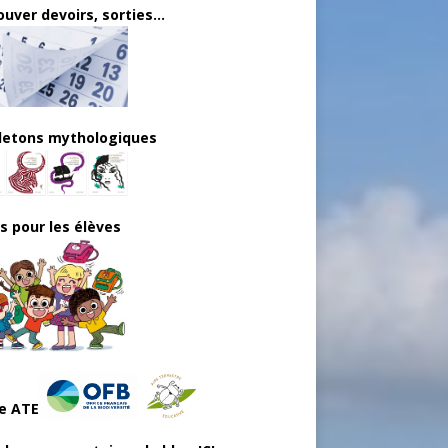
uver devoirs, sorties...
lletons mythologiques
ls pour les élèves
e ATE