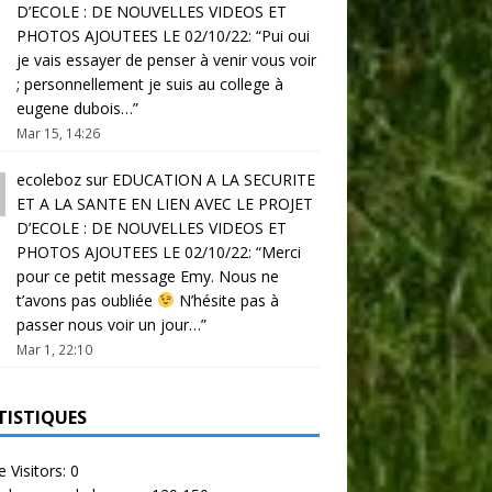
D’ECOLE : DE NOUVELLES VIDEOS ET
PHOTOS AJOUTEES LE 02/10/22
: “
Pui oui
je vais essayer de penser à venir vous voir
; personnellement je suis au college à
eugene dubois…
”
Mar 15, 14:26
ecoleboz
sur
EDUCATION A LA SECURITE
ET A LA SANTE EN LIEN AVEC LE PROJET
D’ECOLE : DE NOUVELLES VIDEOS ET
PHOTOS AJOUTEES LE 02/10/22
: “
Merci
pour ce petit message Emy. Nous ne
t’avons pas oubliée
N’hésite pas à
passer nous voir un jour…
”
Mar 1, 22:10
TISTIQUES
e Visitors:
0