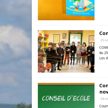
Con
25 n
COMP
du 2
Les d
Com
nov
24 n
Courr