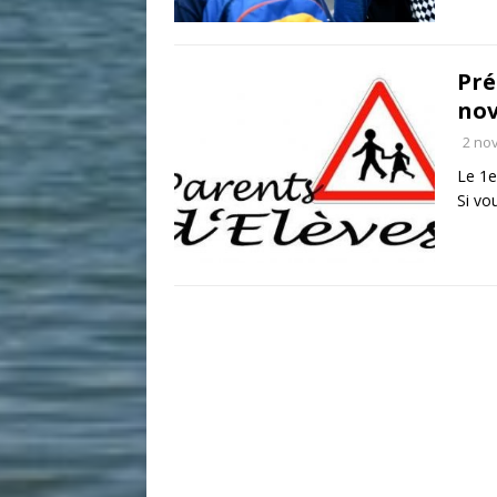
Pré
nov
2 no
Le 1e
Si vo