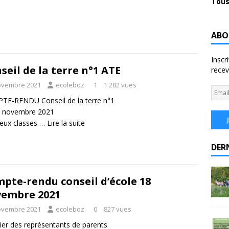
Tous
ABO
Inscr
seil de la terre n°1 ATE
recev
ovembre 2021
ecoleboz
1
1 282 vues
TE-RENDU Conseil de la terre n°1
5 novembre 2021
eux classes …
Lire la suite
DER
pte-rendu conseil d’école 18
embre 2021
ovembre 2021
ecoleboz
0
827 vues
ier des représentants de parents