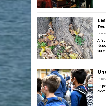
Les
l’é
9 no
A l’a
Nous 
suite
Une
4 no
Le po
élèv