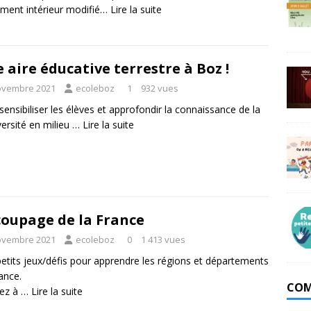
ment intérieur modifié…
Lire la suite
 aire éducative terrestre à Boz !
ovembre 2021
ecoleboz
1
932 vues
sensibiliser les élèves et approfondir la connaissance de la
versité en milieu …
Lire la suite
oupage de la France
ovembre 2021
ecoleboz
0
1 413 vues
etits jeux/défis pour apprendre les régions et départements
ance.
COM
sez à …
Lire la suite