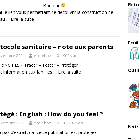
Retro
Bonjour
int le lien vous permettant de découvrir la construction de
eau …
Lire la suite
Feui
tocole sanitaire – note aux parents
ovembre 2021
ecoleboz
0
900 vues
RINCIPES « Tracer – Tester – Protéger »
Outi
d’information aux familles …
Lire la suite
tégé : English : How do you feel ?
ovembre 2021
ecoleboz
0
1 278 vues
Notr
 a pas d’extrait, car cette publication est protégée.