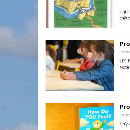
ci-jo
chât
Pro
29 n
LES P
Note 
Pro
26 n
Il n’y