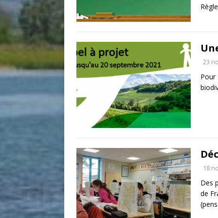
Règle
Une
23 n
Pour 
biodi
Déc
18 n
Des p
de Fr
(pen