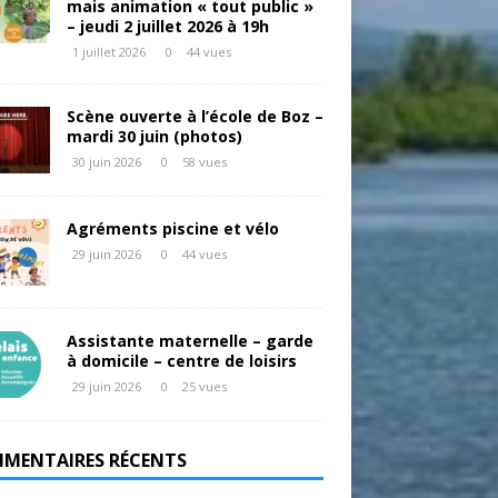
mais animation « tout public »
– jeudi 2 juillet 2026 à 19h
1 juillet 2026
0
44 vues
Scène ouverte à l’école de Boz –
mardi 30 juin (photos)
30 juin 2026
0
58 vues
Agréments piscine et vélo
29 juin 2026
0
44 vues
Assistante maternelle – garde
à domicile – centre de loisirs
29 juin 2026
0
25 vues
MENTAIRES RÉCENTS