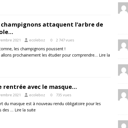
 champignons attaquent l’arbre de
cole…
vembre 2021
ecoleboz
0
2 747 vues
utomne, les champignons poussent !
allons prochainement les étudier pour comprendre…
Lire la
 rentrée avec le masque…
vembre 2021
ecoleboz
0
735 vues
rt du masque est à nouveau rendu obligatoire pour les
es des …
Lire la suite