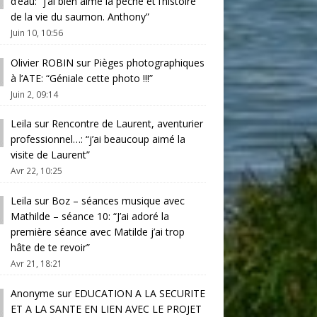
d’eau
: “
j’ai bien aimé la pêche et l’histoire
de la vie du saumon. Anthony
”
Juin 10, 10:56
Olivier ROBIN
sur
Pièges photographiques
à l’ATE
: “
Géniale cette photo !!!
”
Juin 2, 09:14
Leila
sur
Rencontre de Laurent, aventurier
professionnel…
: “
j’ai beaucoup aimé la
visite de Laurent
”
Avr 22, 10:25
Leila
sur
Boz – séances musique avec
Mathilde – séance 10
: “
J’ai adoré la
première séance avec Matilde j’ai trop
hâte de te revoir
”
Avr 21, 18:21
Anonyme
sur
EDUCATION A LA SECURITE
ET A LA SANTE EN LIEN AVEC LE PROJET