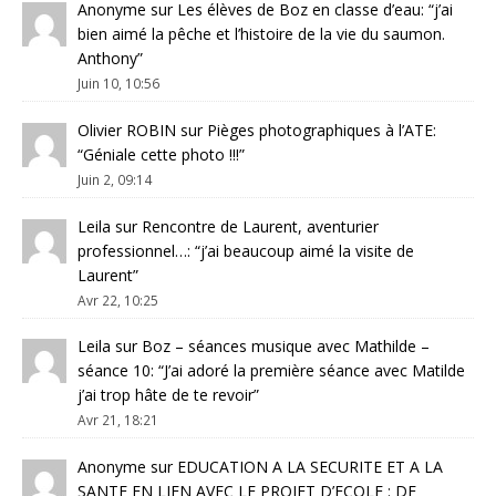
Anonyme
sur
Les élèves de Boz en classe d’eau
: “
j’ai
bien aimé la pêche et l’histoire de la vie du saumon.
Anthony
”
Juin 10, 10:56
Olivier ROBIN
sur
Pièges photographiques à l’ATE
:
“
Géniale cette photo !!!
”
Juin 2, 09:14
Leila
sur
Rencontre de Laurent, aventurier
professionnel…
: “
j’ai beaucoup aimé la visite de
Laurent
”
Avr 22, 10:25
Leila
sur
Boz – séances musique avec Mathilde –
séance 10
: “
J’ai adoré la première séance avec Matilde
j’ai trop hâte de te revoir
”
Avr 21, 18:21
Anonyme
sur
EDUCATION A LA SECURITE ET A LA
SANTE EN LIEN AVEC LE PROJET D’ECOLE : DE