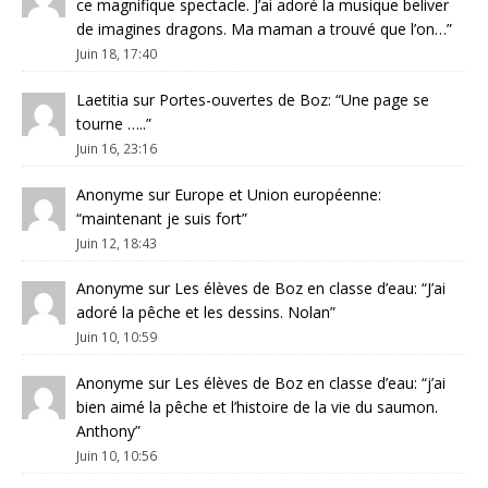
ce magnifique spectacle. J’ai adoré la musique beliver
de imagines dragons. Ma maman a trouvé que l’on…
”
Juin 18, 17:40
Laetitia
sur
Portes-ouvertes de Boz
: “
Une page se
tourne …..
”
Juin 16, 23:16
Anonyme
sur
Europe et Union européenne
:
“
maintenant je suis fort
”
Juin 12, 18:43
Anonyme
sur
Les élèves de Boz en classe d’eau
: “
J’ai
adoré la pêche et les dessins. Nolan
”
Juin 10, 10:59
Anonyme
sur
Les élèves de Boz en classe d’eau
: “
j’ai
bien aimé la pêche et l’histoire de la vie du saumon.
Anthony
”
Juin 10, 10:56