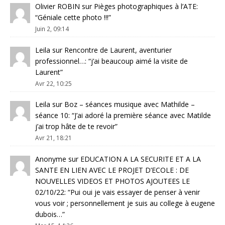
Olivier ROBIN
sur
Pièges photographiques à l’ATE
:
“
Géniale cette photo !!!
”
Juin 2, 09:14
Leila
sur
Rencontre de Laurent, aventurier
professionnel…
: “
j’ai beaucoup aimé la visite de
Laurent
”
Avr 22, 10:25
Leila
sur
Boz – séances musique avec Mathilde –
séance 10
: “
J’ai adoré la première séance avec Matilde
j’ai trop hâte de te revoir
”
Avr 21, 18:21
Anonyme
sur
EDUCATION A LA SECURITE ET A LA
SANTE EN LIEN AVEC LE PROJET D’ECOLE : DE
NOUVELLES VIDEOS ET PHOTOS AJOUTEES LE
02/10/22
: “
Pui oui je vais essayer de penser à venir
vous voir ; personnellement je suis au college à eugene
dubois…
”