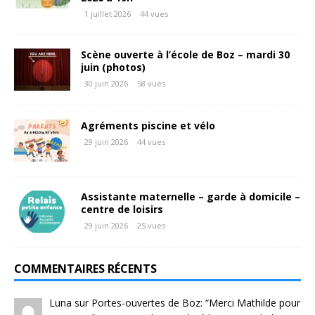
1 juillet 2026
44 vues
Scène ouverte à l’école de Boz – mardi 30
juin (photos)
30 juin 2026
58 vues
Agréments piscine et vélo
29 juin 2026
44 vues
Assistante maternelle – garde à domicile –
centre de loisirs
29 juin 2026
25 vues
COMMENTAIRES RÉCENTS
Luna
sur
Portes-ouvertes de Boz
: “
Merci Mathilde pour