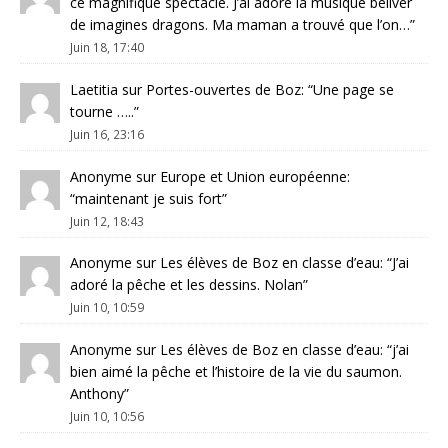
ce magnifique spectacle. J’ai adoré la musique beliver
de imagines dragons. Ma maman a trouvé que l’on…
”
Juin 18, 17:40
Laetitia
sur
Portes-ouvertes de Boz
: “
Une page se
tourne …..
”
Juin 16, 23:16
Anonyme
sur
Europe et Union européenne
:
“
maintenant je suis fort
”
Juin 12, 18:43
Anonyme
sur
Les élèves de Boz en classe d’eau
: “
J’ai
adoré la pêche et les dessins. Nolan
”
Juin 10, 10:59
Anonyme
sur
Les élèves de Boz en classe d’eau
: “
j’ai
bien aimé la pêche et l’histoire de la vie du saumon.
Anthony
”
Juin 10, 10:56