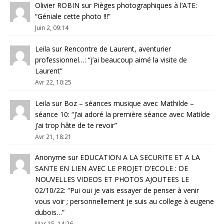
Olivier ROBIN
sur
Pièges photographiques à l’ATE
:
“
Géniale cette photo !!!
”
Juin 2, 09:14
Leila
sur
Rencontre de Laurent, aventurier
professionnel…
: “
j’ai beaucoup aimé la visite de
Laurent
”
Avr 22, 10:25
Leila
sur
Boz – séances musique avec Mathilde –
séance 10
: “
J’ai adoré la première séance avec Matilde
j’ai trop hâte de te revoir
”
Avr 21, 18:21
Anonyme
sur
EDUCATION A LA SECURITE ET A LA
SANTE EN LIEN AVEC LE PROJET D’ECOLE : DE
NOUVELLES VIDEOS ET PHOTOS AJOUTEES LE
02/10/22
: “
Pui oui je vais essayer de penser à venir
vous voir ; personnellement je suis au college à eugene
dubois…
”
Mar 15, 14:26