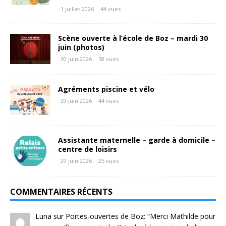
1 juillet 2026
44 vues
Scène ouverte à l’école de Boz – mardi 30
juin (photos)
30 juin 2026
58 vues
Agréments piscine et vélo
29 juin 2026
44 vues
Assistante maternelle – garde à domicile –
centre de loisirs
29 juin 2026
25 vues
COMMENTAIRES RÉCENTS
Luna
sur
Portes-ouvertes de Boz
: “
Merci Mathilde pour