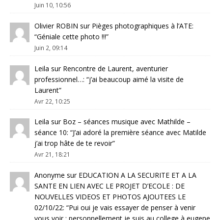
Juin 10, 10:56
Olivier ROBIN
sur
Pièges photographiques à l’ATE
:
“
Géniale cette photo !!!
”
Juin 2, 09:14
Leila
sur
Rencontre de Laurent, aventurier
professionnel…
: “
j’ai beaucoup aimé la visite de
Laurent
”
Avr 22, 10:25
Leila
sur
Boz – séances musique avec Mathilde –
séance 10
: “
J’ai adoré la première séance avec Matilde
j’ai trop hâte de te revoir
”
Avr 21, 18:21
Anonyme
sur
EDUCATION A LA SECURITE ET A LA
SANTE EN LIEN AVEC LE PROJET D’ECOLE : DE
NOUVELLES VIDEOS ET PHOTOS AJOUTEES LE
02/10/22
: “
Pui oui je vais essayer de penser à venir
vous voir ; personnellement je suis au college à eugene