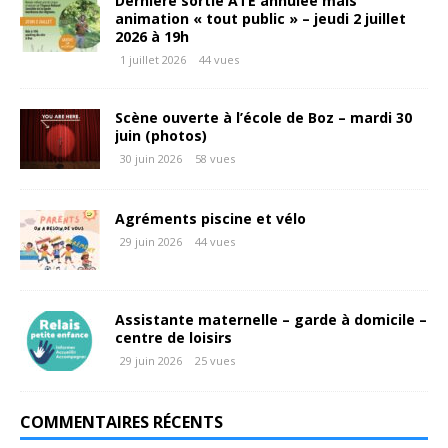
Dernière sortie ATE annulée mais
animation « tout public » – jeudi 2 juillet
2026 à 19h
1 juillet 2026
44 vues
Scène ouverte à l’école de Boz – mardi 30
juin (photos)
30 juin 2026
58 vues
Agréments piscine et vélo
29 juin 2026
44 vues
Assistante maternelle – garde à domicile –
centre de loisirs
29 juin 2026
25 vues
COMMENTAIRES RÉCENTS