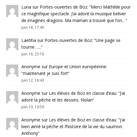
Luna
sur
Portes-ouvertes de Boz
: “
Merci Mathilde pour
ce magnifique spectacle. J’ai adoré la musique beliver
de imagines dragons. Ma maman a trouvé que l’on…
”
Juin 18, 17:40
Laetitia
sur
Portes-ouvertes de Boz
: “
Une page se
tourne …..
”
Juin 16, 23:16
Anonyme
sur
Europe et Union européenne
:
“
maintenant je suis fort
”
Juin 12, 18:43
Anonyme
sur
Les élèves de Boz en classe d’eau
: “
J’ai
adoré la pêche et les dessins. Nolan
”
Juin 10, 10:59
Anonyme
sur
Les élèves de Boz en classe d’eau
: “
j’ai
bien aimé la pêche et l’histoire de la vie du saumon.
Anthony
”