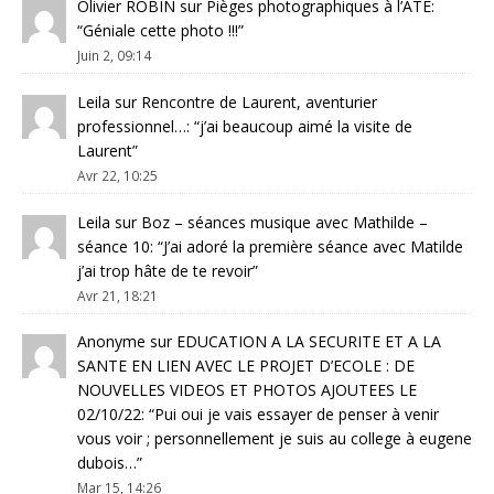
Olivier ROBIN
sur
Pièges photographiques à l’ATE
:
“
Géniale cette photo !!!
”
Juin 2, 09:14
Leila
sur
Rencontre de Laurent, aventurier
professionnel…
: “
j’ai beaucoup aimé la visite de
Laurent
”
Avr 22, 10:25
Leila
sur
Boz – séances musique avec Mathilde –
séance 10
: “
J’ai adoré la première séance avec Matilde
j’ai trop hâte de te revoir
”
Avr 21, 18:21
Anonyme
sur
EDUCATION A LA SECURITE ET A LA
SANTE EN LIEN AVEC LE PROJET D’ECOLE : DE
NOUVELLES VIDEOS ET PHOTOS AJOUTEES LE
02/10/22
: “
Pui oui je vais essayer de penser à venir
vous voir ; personnellement je suis au college à eugene
dubois…
”
Mar 15, 14:26