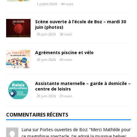
1 juillet 2026
44 vues
Scène ouverte à l’école de Boz – mardi 30
juin (photos)
30 juin 2026
58 vues
Agréments piscine et vélo
29 juin 2026
45 vues
Assistante maternelle – garde à domicile –
centre de loisirs
29 juin 2026
25 vues
COMMENTAIRES RÉCENTS
Luna
sur
Portes-ouvertes de Boz
: “
Merci Mathilde pour
ce magnifique spectacle. J’ai adoré la musique beliver