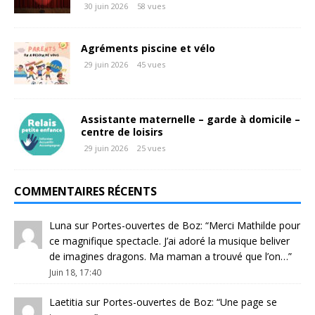
30 juin 2026
58 vues
Agréments piscine et vélo
29 juin 2026
45 vues
Assistante maternelle – garde à domicile –
centre de loisirs
29 juin 2026
25 vues
COMMENTAIRES RÉCENTS
Luna
sur
Portes-ouvertes de Boz
: “
Merci Mathilde pour
ce magnifique spectacle. J’ai adoré la musique beliver
de imagines dragons. Ma maman a trouvé que l’on…
”
Juin 18, 17:40
Laetitia
sur
Portes-ouvertes de Boz
: “
Une page se