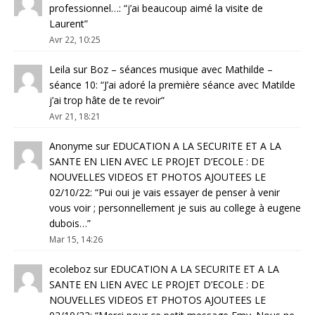
professionnel…
: “
j’ai beaucoup aimé la visite de
Laurent
”
Avr 22, 10:25
Leila
sur
Boz – séances musique avec Mathilde –
séance 10
: “
J’ai adoré la première séance avec Matilde
j’ai trop hâte de te revoir
”
Avr 21, 18:21
Anonyme
sur
EDUCATION A LA SECURITE ET A LA
SANTE EN LIEN AVEC LE PROJET D’ECOLE : DE
NOUVELLES VIDEOS ET PHOTOS AJOUTEES LE
02/10/22
: “
Pui oui je vais essayer de penser à venir
vous voir ; personnellement je suis au college à eugene
dubois…
”
Mar 15, 14:26
ecoleboz
sur
EDUCATION A LA SECURITE ET A LA
SANTE EN LIEN AVEC LE PROJET D’ECOLE : DE
NOUVELLES VIDEOS ET PHOTOS AJOUTEES LE