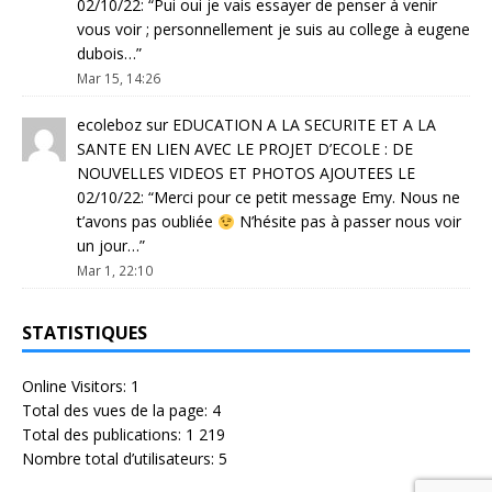
02/10/22
: “
Pui oui je vais essayer de penser à venir
vous voir ; personnellement je suis au college à eugene
dubois…
”
Mar 15, 14:26
ecoleboz
sur
EDUCATION A LA SECURITE ET A LA
SANTE EN LIEN AVEC LE PROJET D’ECOLE : DE
NOUVELLES VIDEOS ET PHOTOS AJOUTEES LE
02/10/22
: “
Merci pour ce petit message Emy. Nous ne
t’avons pas oubliée
N’hésite pas à passer nous voir
un jour…
”
Mar 1, 22:10
STATISTIQUES
Online Visitors:
1
Total des vues de la page:
4
Total des publications:
1 219
Nombre total d’utilisateurs:
5