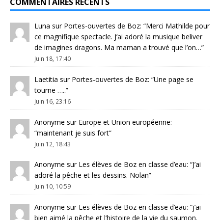
COMMENTAIRES RÉCENTS
Luna
sur
Portes-ouvertes de Boz
: “
Merci Mathilde pour
ce magnifique spectacle. J’ai adoré la musique beliver
de imagines dragons. Ma maman a trouvé que l’on…
”
Juin 18, 17:40
Laetitia
sur
Portes-ouvertes de Boz
: “
Une page se
tourne …..
”
Juin 16, 23:16
Anonyme
sur
Europe et Union européenne
:
“
maintenant je suis fort
”
Juin 12, 18:43
Anonyme
sur
Les élèves de Boz en classe d’eau
: “
J’ai
adoré la pêche et les dessins. Nolan
”
Juin 10, 10:59
Anonyme
sur
Les élèves de Boz en classe d’eau
: “
j’ai
bien aimé la pêche et l’histoire de la vie du saumon.