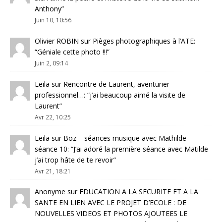
Anthony
”
Juin 10, 10:56
Olivier ROBIN
sur
Pièges photographiques à l’ATE
:
“
Géniale cette photo !!!
”
Juin 2, 09:14
Leila
sur
Rencontre de Laurent, aventurier
professionnel…
: “
j’ai beaucoup aimé la visite de
Laurent
”
Avr 22, 10:25
Leila
sur
Boz – séances musique avec Mathilde –
séance 10
: “
J’ai adoré la première séance avec Matilde
j’ai trop hâte de te revoir
”
Avr 21, 18:21
Anonyme
sur
EDUCATION A LA SECURITE ET A LA
SANTE EN LIEN AVEC LE PROJET D’ECOLE : DE
NOUVELLES VIDEOS ET PHOTOS AJOUTEES LE