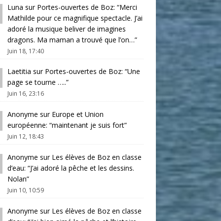
Luna
sur
Portes-ouvertes de Boz
: “
Merci
Mathilde pour ce magnifique spectacle. J’ai
adoré la musique beliver de imagines
dragons. Ma maman a trouvé que l’on…
”
Juin 18, 17:40
Laetitia
sur
Portes-ouvertes de Boz
: “
Une
page se tourne …..
”
Juin 16, 23:16
Anonyme
sur
Europe et Union
européenne
: “
maintenant je suis fort
”
Juin 12, 18:43
Anonyme
sur
Les élèves de Boz en classe
d’eau
: “
J’ai adoré la pêche et les dessins.
Nolan
”
Juin 10, 10:59
Anonyme
sur
Les élèves de Boz en classe