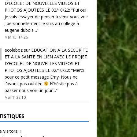
D’ECOLE : DE NOUVELLES VIDEOS ET
PHOTOS AJOUTEES LE 02/10/22
: “
Pui oui
je vais essayer de penser à venir vous voir
; personnellement je suis au college à
eugene dubois…
”
Mar 15, 14:26
ecoleboz
sur
EDUCATION A LA SECURITE
ET A LA SANTE EN LIEN AVEC LE PROJET
D’ECOLE : DE NOUVELLES VIDEOS ET
PHOTOS AJOUTEES LE 02/10/22
: “
Merci
pour ce petit message Emy. Nous ne
t’avons pas oubliée
N’hésite pas à
passer nous voir un jour…
”
Mar 1, 22:10
TISTIQUES
e Visitors:
1