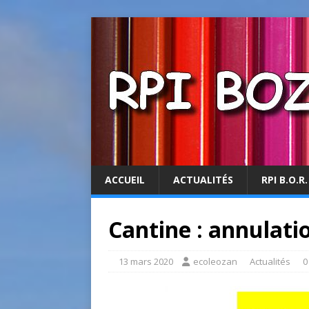
ACCUEIL
ACTUALITÉS
RPI B.O.R.
Cantine : annulati
13 mars 2020
ecoleozan
Actualités
0