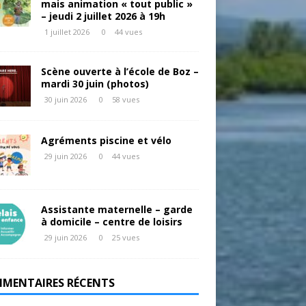
mais animation « tout public »
– jeudi 2 juillet 2026 à 19h
1 juillet 2026
0
44 vues
Scène ouverte à l’école de Boz –
mardi 30 juin (photos)
30 juin 2026
0
58 vues
Agréments piscine et vélo
29 juin 2026
0
44 vues
Assistante maternelle – garde
à domicile – centre de loisirs
29 juin 2026
0
25 vues
MENTAIRES RÉCENTS