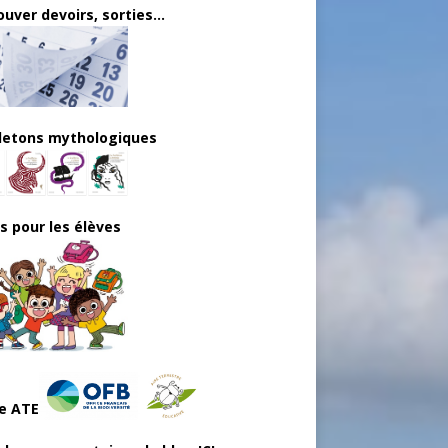
uver devoirs, sorties...
lletons mythologiques
ls pour les élèves
e ATE