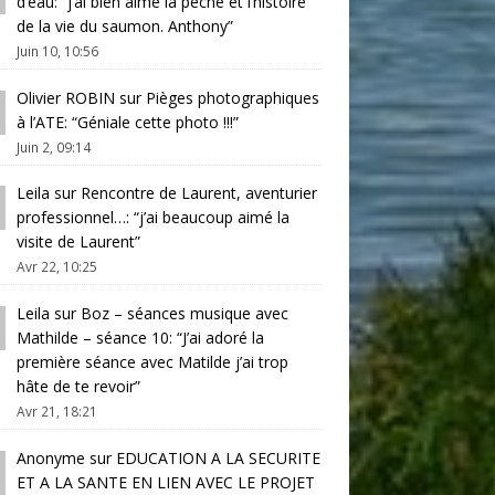
d’eau
: “
j’ai bien aimé la pêche et l’histoire
de la vie du saumon. Anthony
”
Juin 10, 10:56
Olivier ROBIN
sur
Pièges photographiques
à l’ATE
: “
Géniale cette photo !!!
”
Juin 2, 09:14
Leila
sur
Rencontre de Laurent, aventurier
professionnel…
: “
j’ai beaucoup aimé la
visite de Laurent
”
Avr 22, 10:25
Leila
sur
Boz – séances musique avec
Mathilde – séance 10
: “
J’ai adoré la
première séance avec Matilde j’ai trop
hâte de te revoir
”
Avr 21, 18:21
Anonyme
sur
EDUCATION A LA SECURITE
ET A LA SANTE EN LIEN AVEC LE PROJET