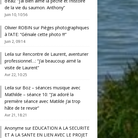
d’eau
: “
j’ai bien aimé la pêche et l’histoire
de la vie du saumon. Anthony
”
Juin 10, 10:56
Olivier ROBIN
sur
Pièges photographiques
à l’ATE
: “
Géniale cette photo !!!
”
Juin 2, 09:14
Leila
sur
Rencontre de Laurent, aventurier
professionnel…
: “
j’ai beaucoup aimé la
visite de Laurent
”
Avr 22, 10:25
Leila
sur
Boz – séances musique avec
Mathilde – séance 10
: “
J’ai adoré la
première séance avec Matilde j’ai trop
hâte de te revoir
”
Avr 21, 18:21
Anonyme
sur
EDUCATION A LA SECURITE
ET A LA SANTE EN LIEN AVEC LE PROJET