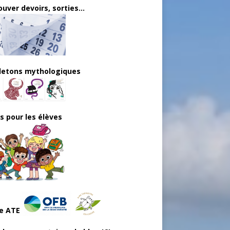
uver devoirs, sorties...
lletons mythologiques
ls pour les élèves
e ATE