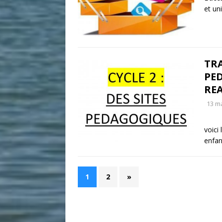
et un
TRA
PE
REA
13 m
voici
enfan
1
2
»