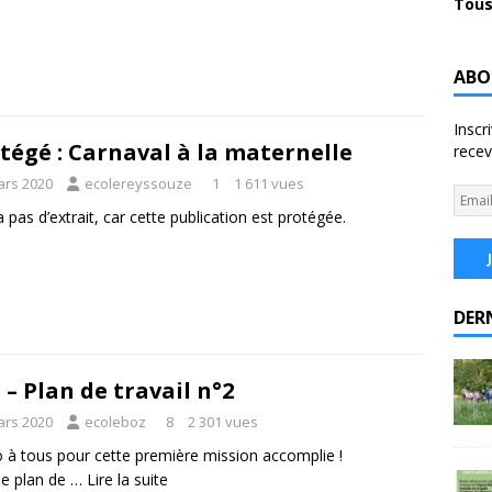
Tous
ABO
Inscr
tégé : Carnaval à la maternelle
recev
ars 2020
ecolereyssouze
1
1 611 vues
 a pas d’extrait, car cette publication est protégée.
DER
 – Plan de travail n°2
ars 2020
ecoleboz
8
2 301 vues
 à tous pour cette première mission accomplie !
 le plan de …
Lire la suite