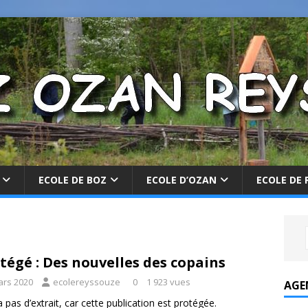
ECOLE DE BOZ
ECOLE D’OZAN
ECOLE DE 
tégé : Des nouvelles des copains
ars 2020
ecolereyssouze
0
1 923 vues
AGE
 a pas d’extrait, car cette publication est protégée.