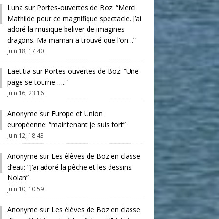
Luna
sur
Portes-ouvertes de Boz
: “
Merci
Mathilde pour ce magnifique spectacle. J’ai
adoré la musique beliver de imagines
dragons. Ma maman a trouvé que l’on…
”
Juin 18, 17:40
Laetitia
sur
Portes-ouvertes de Boz
: “
Une
page se tourne …..
”
Juin 16, 23:16
Anonyme
sur
Europe et Union
européenne
: “
maintenant je suis fort
”
Juin 12, 18:43
Anonyme
sur
Les élèves de Boz en classe
d’eau
: “
J’ai adoré la pêche et les dessins.
Nolan
”
Juin 10, 10:59
Anonyme
sur
Les élèves de Boz en classe