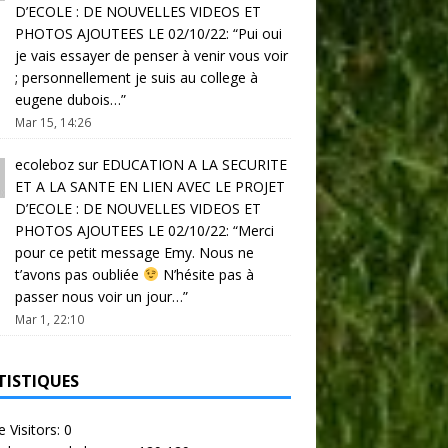
D’ECOLE : DE NOUVELLES VIDEOS ET
PHOTOS AJOUTEES LE 02/10/22
: “
Pui oui
je vais essayer de penser à venir vous voir
; personnellement je suis au college à
eugene dubois…
”
Mar 15, 14:26
ecoleboz
sur
EDUCATION A LA SECURITE
ET A LA SANTE EN LIEN AVEC LE PROJET
D’ECOLE : DE NOUVELLES VIDEOS ET
PHOTOS AJOUTEES LE 02/10/22
: “
Merci
pour ce petit message Emy. Nous ne
t’avons pas oubliée
N’hésite pas à
passer nous voir un jour…
”
Mar 1, 22:10
TISTIQUES
e Visitors:
0