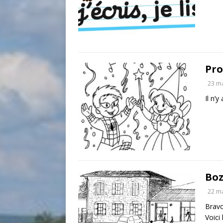
Pro
23 m
Il n’y
Boz
22 m
Bravo
Voici