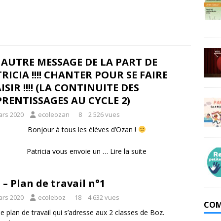
AUTRE MESSAGE DE LA PART DE
RICIA !!!! CHANTER POUR SE FAIRE
ISIR !!!! (LA CONTINUITE DES
RENTISSAGES AU CYCLE 2)
ars 2020
ecoleozan
8
2 526 vues
Bonjour à tous les élèves d’Ozan !
Patricia vous envoie un …
Lire la suite
 – Plan de travail n°1
ars 2020
ecoleboz
18
4 632 vues
COM
 le plan de travail qui s’adresse aux 2 classes de Boz.