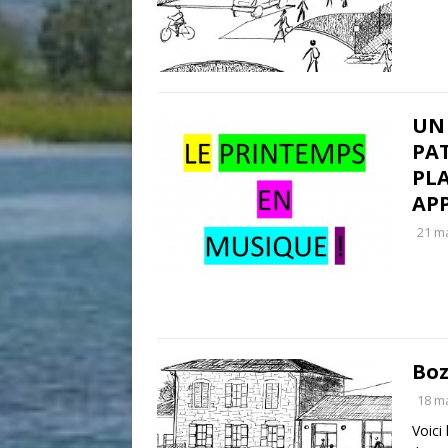
UN 
PAT
PLA
APP
21 m
Boz
18 m
Voici