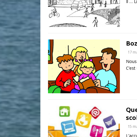
Il …
L
Boz
17 m
Nous 
C’es
Que
sco
15 m
L’acc