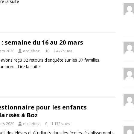
ire la suite
 : semaine du 16 au 20 mars
ars 2020
ecoleboz
10
2 477 vues
avons reçu 32 retours d’enquête sur les 37 familles.
t un bon…
Lire la suite
stionnaire pour les enfants
larisés à Boz
ars 2020
ecoleboz
0
1 132 vues
ueil des élèves et étudiants dans les écoles, établissements,