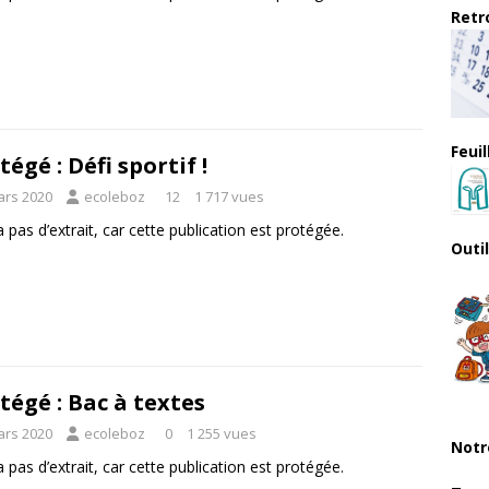
Retro
Feui
tégé : Défi sportif !
ars 2020
ecoleboz
12
1 717 vues
 a pas d’extrait, car cette publication est protégée.
Outi
tégé : Bac à textes
ars 2020
ecoleboz
0
1 255 vues
Notr
 a pas d’extrait, car cette publication est protégée.