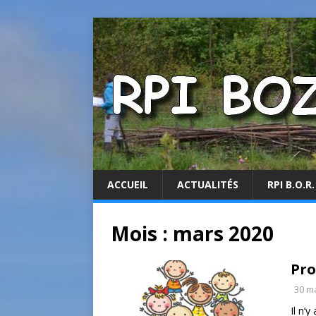
ACCUEIL
ACTUALITÉS
RPI B.O.R.
Mois :
mars 2020
Pro
30 m
Il n’y