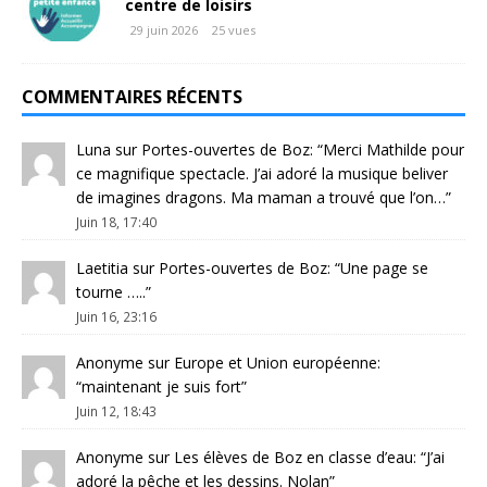
centre de loisirs
29 juin 2026
25 vues
COMMENTAIRES RÉCENTS
Luna
sur
Portes-ouvertes de Boz
: “
Merci Mathilde pour
ce magnifique spectacle. J’ai adoré la musique beliver
de imagines dragons. Ma maman a trouvé que l’on…
”
Juin 18, 17:40
Laetitia
sur
Portes-ouvertes de Boz
: “
Une page se
tourne …..
”
Juin 16, 23:16
Anonyme
sur
Europe et Union européenne
:
“
maintenant je suis fort
”
Juin 12, 18:43
Anonyme
sur
Les élèves de Boz en classe d’eau
: “
J’ai
adoré la pêche et les dessins. Nolan
”