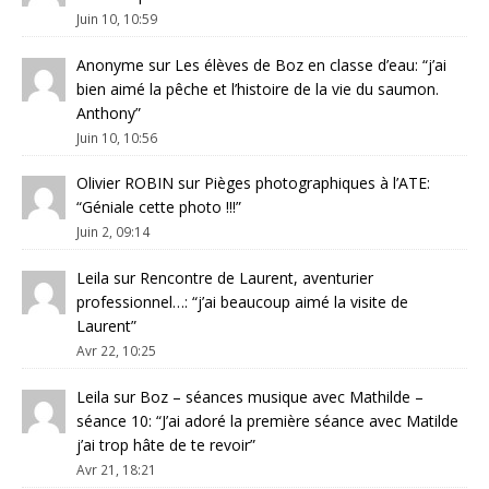
Juin 10, 10:59
Anonyme
sur
Les élèves de Boz en classe d’eau
: “
j’ai
bien aimé la pêche et l’histoire de la vie du saumon.
Anthony
”
Juin 10, 10:56
Olivier ROBIN
sur
Pièges photographiques à l’ATE
:
“
Géniale cette photo !!!
”
Juin 2, 09:14
Leila
sur
Rencontre de Laurent, aventurier
professionnel…
: “
j’ai beaucoup aimé la visite de
Laurent
”
Avr 22, 10:25
Leila
sur
Boz – séances musique avec Mathilde –
séance 10
: “
J’ai adoré la première séance avec Matilde
j’ai trop hâte de te revoir
”
Avr 21, 18:21