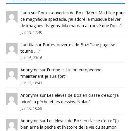
Luna
sur
Portes-ouvertes de Boz
: “
Merci Mathilde pour
ce magnifique spectacle. J’ai adoré la musique beliver
de imagines dragons. Ma maman a trouvé que l’on…
”
Juin 18, 17:40
Laetitia
sur
Portes-ouvertes de Boz
: “
Une page se
tourne …..
”
Juin 16, 23:16
Anonyme
sur
Europe et Union européenne
:
“
maintenant je suis fort
”
Juin 12, 18:43
Anonyme
sur
Les élèves de Boz en classe d’eau
: “
J’ai
adoré la pêche et les dessins. Nolan
”
Juin 10, 10:59
Anonyme
sur
Les élèves de Boz en classe d’eau
: “
j’ai
bien aimé la pêche et l’histoire de la vie du saumon.