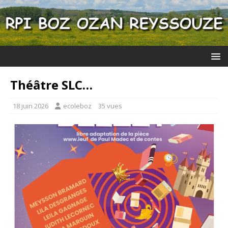
Théâtre SLC…
18 juin 2026
ecoleboz
35 vues