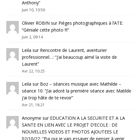
Anthony
”
Juin 10, 10:56
Olivier ROBIN
sur
Pièges photographiques à l’ATE
:
“
Géniale cette photo !!!
”
Juin 2, 09:14
Leila
sur
Rencontre de Laurent, aventurier
professionnel…
: “
j’ai beaucoup aimé la visite de
Laurent
”
Avr 22, 10:25
Leila
sur
Boz – séances musique avec Mathilde –
séance 10
: “
J’ai adoré la première séance avec Matilde
j’ai trop hâte de te revoir
”
Avr 21, 18:21
Anonyme
sur
EDUCATION A LA SECURITE ET A LA
SANTE EN LIEN AVEC LE PROJET D’ECOLE : DE
NOUVELLES VIDEOS ET PHOTOS AJOUTEES LE
02/10/22
: “
Pui oui je vais essayer de penser à venir